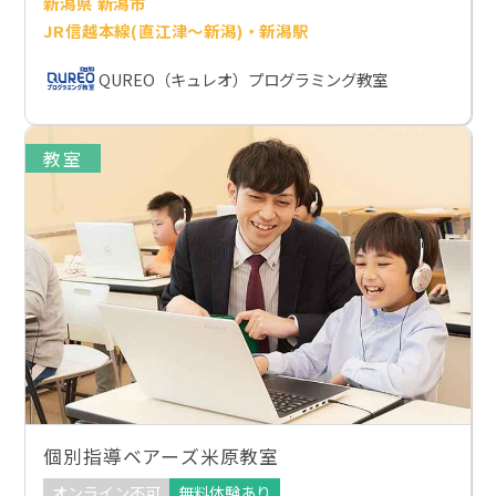
新潟県 新潟市
JR信越本線(直江津～新潟)・新潟駅
QUREO（キュレオ）プログラミング教室
教室
個別指導ベアーズ米原教室
オンライン不可
無料体験あり