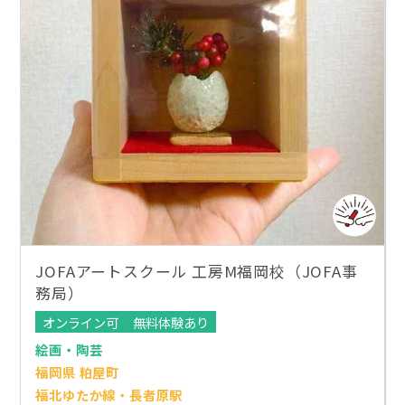
JOFAアートスクール 工房M福岡校（JOFA事
務局）
オンライン可
無料体験あり
絵画・陶芸
福岡県 粕屋町
福北ゆたか線・長者原駅