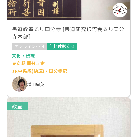
書道教室るり国分寺 [書道研究銀河会るり国分
寺本部］
オンライン不可
無料体験あり
文化・伝統
東京都 国分寺市
JR中央線(快速)・国分寺駅
増田周英
教室