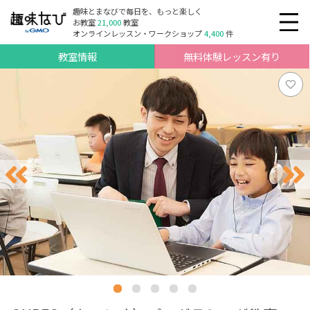
趣味とまなびで毎日を、もっと楽しく
お教室
21,000
教室
オンラインレッスン・ワークショップ
4,400
件
教室情報
無料体験レッスン有り