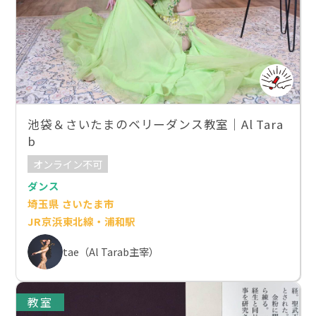
池袋＆さいたまのベリーダンス教室｜Al Tara
b
オンライン不可
ダンス
埼玉県 さいたま市
JR京浜東北線・浦和駅
tae（Al Tarab主宰）
教室