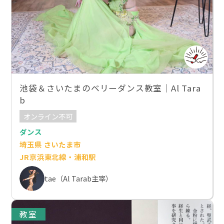
池袋＆さいたまのベリーダンス教室｜Al Tara
b
オンライン不可
ダンス
埼玉県 さいたま市
JR京浜東北線・浦和駅
tae（Al Tarab主宰）
教室