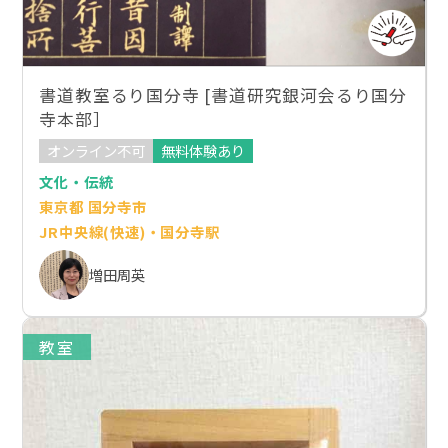
書道教室るり国分寺 [書道研究銀河会るり国分
寺本部］
オンライン不可
無料体験あり
文化・伝統
東京都 国分寺市
JR中央線(快速)・国分寺駅
増田周英
教室