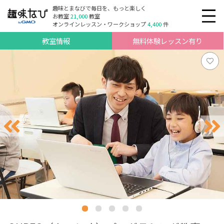
趣味とまなびで毎日を、もっと楽しく
お教室
21,000
教室
オンラインレッスン・ワークショップ
4,400
件
教室情報
無料体験レッスン有り