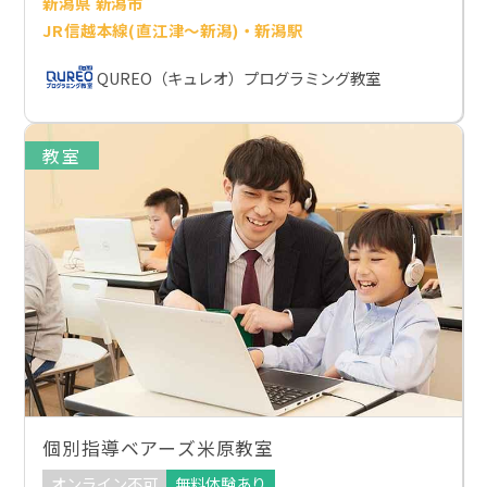
新潟県 新潟市
JR信越本線(直江津～新潟)・新潟駅
QUREO（キュレオ）プログラミング教室
教室
個別指導ベアーズ米原教室
オンライン不可
無料体験あり