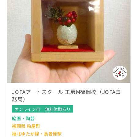
JOFAアートスクール 工房M福岡校（JOFA事
務局）
オンライン可
無料体験あり
絵画・陶芸
福岡県 粕屋町
福北ゆたか線・長者原駅