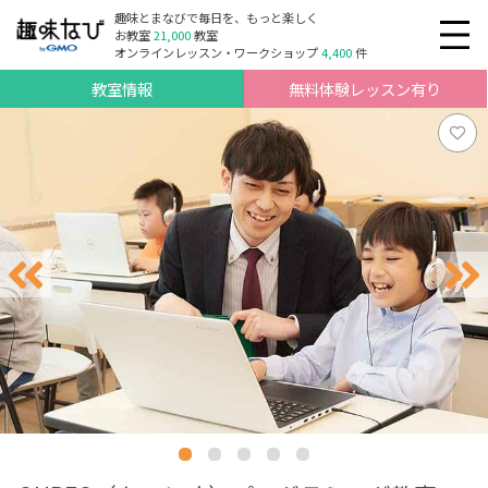
趣味とまなびで毎日を、もっと楽しく
お教室
21,000
教室
オンラインレッスン・ワークショップ
4,400
件
教室情報
無料体験レッスン有り