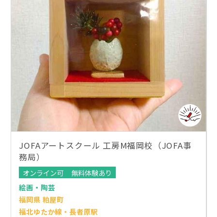
JOFAアートスクール 工房M福岡校（JOFA事
務局）
オンライン可
無料体験あり
絵画・陶芸
福岡県 粕屋町
福北ゆたか線・長者原駅