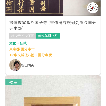
書道教室るり国分寺 [書道研究銀河会るり国分
寺本部］
オンライン不可
無料体験あり
文化・伝統
東京都 国分寺市
JR中央線(快速)・国分寺駅
増田周英
教室