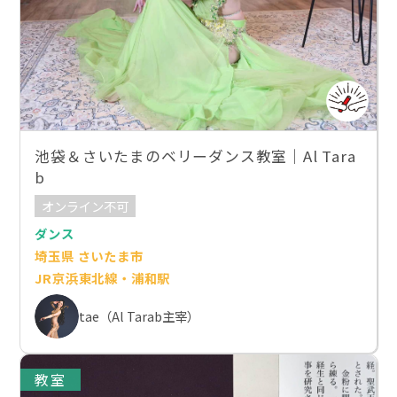
池袋＆さいたまのベリーダンス教室｜Al Tara
b
オンライン不可
ダンス
埼玉県 さいたま市
JR京浜東北線・浦和駅
tae（Al Tarab主宰）
教室