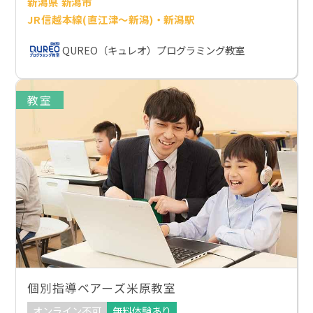
新潟県 新潟市
JR信越本線(直江津～新潟)・新潟駅
QUREO（キュレオ）プログラミング教室
教室
個別指導ベアーズ米原教室
オンライン不可
無料体験あり