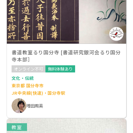
書道教室るり国分寺 [書道研究銀河会るり国分
寺本部］
オンライン不可
無料体験あり
文化・伝統
東京都 国分寺市
JR中央線(快速)・国分寺駅
増田周英
教室