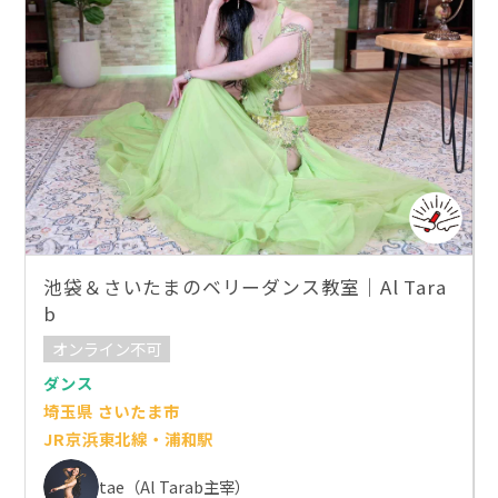
池袋＆さいたまのベリーダンス教室｜Al Tara
b
オンライン不可
ダンス
埼玉県 さいたま市
JR京浜東北線・浦和駅
tae（Al Tarab主宰）