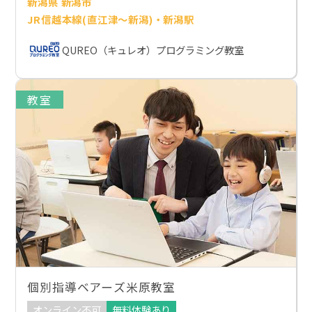
新潟県 新潟市
JR信越本線(直江津～新潟)・新潟駅
QUREO（キュレオ）プログラミング教室
教室
個別指導ベアーズ米原教室
オンライン不可
無料体験あり