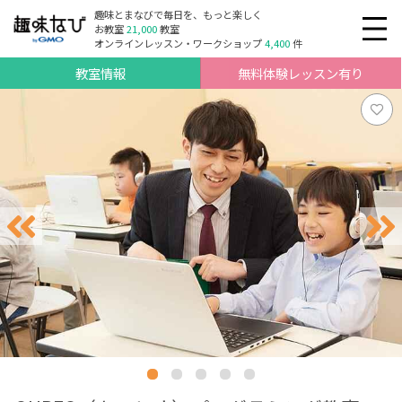
趣味とまなびで毎日を、もっと楽しく
お教室
21,000
教室
オンラインレッスン・ワークショップ
4,400
件
教室情報
無料体験レッスン有り