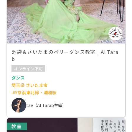
池袋＆さいたまのベリーダンス教室｜Al Tara
b
オンライン不可
ダンス
埼玉県 さいたま市
JR京浜東北線・浦和駅
tae（Al Tarab主宰）
教室