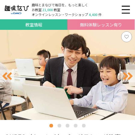
趣味とまなびで毎日を、もっと楽しく
お教室
21,000
教室
オンラインレッスン・ワークショップ
4,400
件
教室情報
無料体験レッスン有り