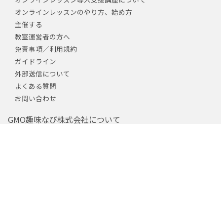
オンラインレッスンのやり方、始め方
主催する
教室運営者の方へ
免責事項／利用規約
ガイドライン
外部送信について
よくある質問
お問い合わせ
GMO趣味なび株式会社について
運営会社
採用情報
個人情報保護方針
特定商取引法の表示
趣味なびエシカル消費推進部
プロモーションについて
メーカー・広告代理店のご担当者様へ