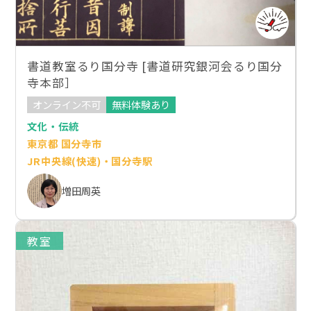
書道教室るり国分寺 [書道研究銀河会るり国分
寺本部］
オンライン不可
無料体験あり
文化・伝統
東京都 国分寺市
JR中央線(快速)・国分寺駅
増田周英
教室