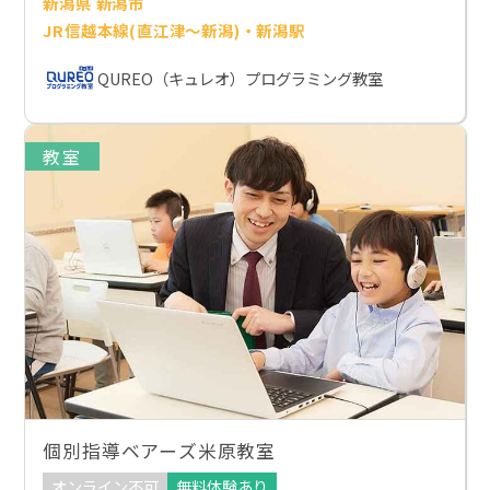
新潟県 新潟市
JR信越本線(直江津～新潟)・新潟駅
QUREO（キュレオ）プログラミング教室
教室
個別指導ベアーズ米原教室
オンライン不可
無料体験あり