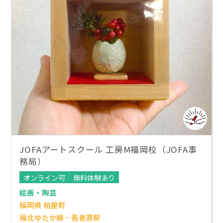
JOFAアートスクール 工房M福岡校（JOFA事
務局）
オンライン可
無料体験あり
絵画・陶芸
福岡県 粕屋町
福北ゆたか線・長者原駅