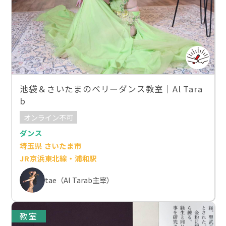
池袋＆さいたまのベリーダンス教室｜Al Tara
b
オンライン不可
ダンス
埼玉県 さいたま市
JR京浜東北線・浦和駅
tae（Al Tarab主宰）
教室