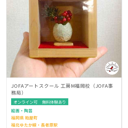
JOFAアートスクール 工房M福岡校（JOFA事
務局）
オンライン可
無料体験あり
絵画・陶芸
福岡県 粕屋町
福北ゆたか線・長者原駅