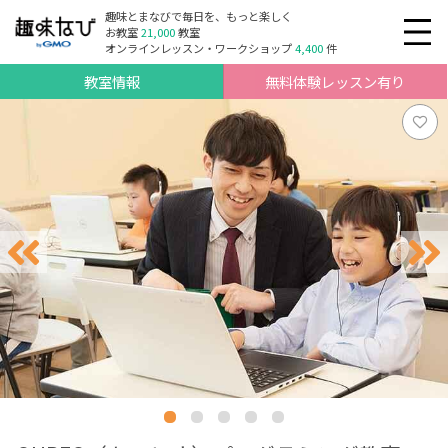
趣味とまなびで毎日を、もっと楽しく
お教室
21,000
教室
オンラインレッスン・ワークショップ
4,400
件
教室情報
無料体験レッスン有り