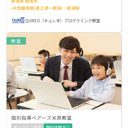
新潟県 新潟市
JR信越本線(直江津～新潟)・新潟駅
QUREO（キュレオ）プログラミング教室
教室
個別指導ベアーズ米原教室
オンライン不可
無料体験あり