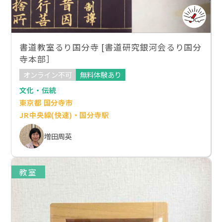
書道教室るり国分寺 [書道研究銀河会るり国分
寺本部］
オンライン不可
無料体験あり
文化・伝統
東京都 国分寺市
JR中央線(快速)・国分寺駅
増田周英
教室