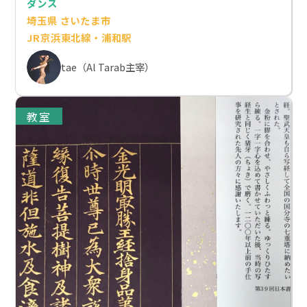
ダンス
埼玉県 さいたま市
JR京浜東北線・浦和駅
tae（Al Tarab主宰）
教室