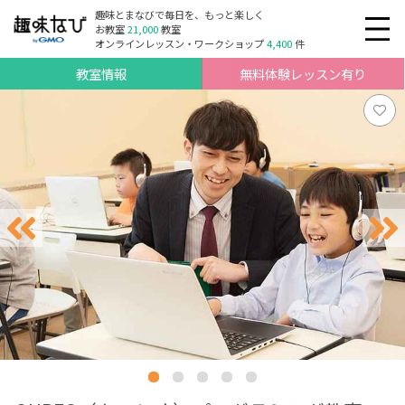
趣味とまなびで毎日を、もっと楽しく
お教室
21,000
教室
オンラインレッスン・ワークショップ
4,400
件
教室情報
無料体験レッスン有り