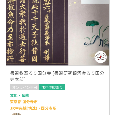
書道教室るり国分寺 [書道研究銀河会るり国分
寺本部］
オンライン不可
無料体験あり
文化・伝統
東京都 国分寺市
JR中央線(快速)・国分寺駅