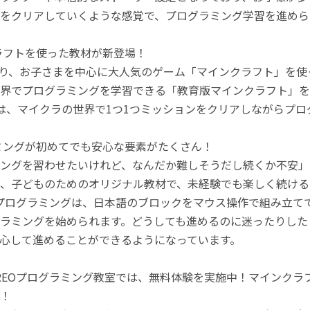
をクリアしていくような感覚で、プログラミング学習を進めら
ラフトを使った教材が新登場！
月より、お子さまを中心に大人気のゲーム「マインクラフト」を
界でプログラミングを学習できる「教育版マインクラフト」を
は、マイクラの世界で1つ1つミッションをクリアしながらプ
ミングが初めてでも安心な要素がたくさん！
ングを習わせたいけれど、なんだか難しそうだし続くか不安」
、子どものためのオリジナル教材で、未経験でも楽しく続ける
のプログラミングは、日本語のブロックをマウス操作で組み立
ラミングを始められます。どうしても進めるのに迷ったりした
心して進めることができるようになっています。
REOプログラミング教室では、無料体験を実施中！マインク
！