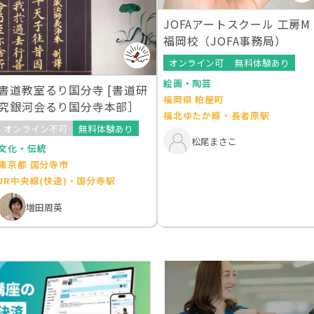
JOFAアートスクール 工房M
福岡校（JOFA事務局）
オンライン可
無料体験あり
絵画・陶芸
書道教室るり国分寺 [書道研
福岡県 粕屋町
究銀河会るり国分寺本部］
福北ゆたか線・長者原駅
オンライン不可
無料体験あり
松尾まさこ
文化・伝統
東京都 国分寺市
JR中央線(快速)・国分寺駅
増田周英