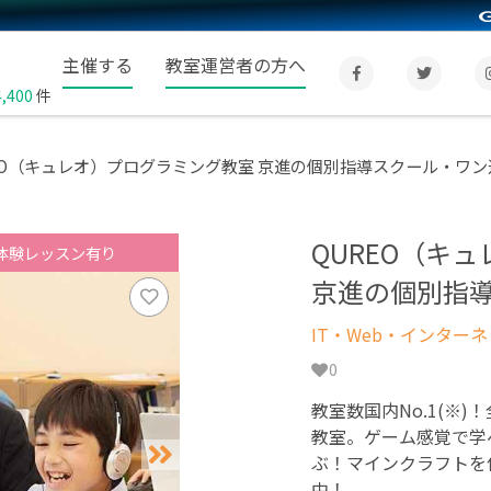
主催する
教室運営者の方へ
4,400
件
EO（キュレオ）プログラミング教室 京進の個別指導スクール・ワ
QUREO（キ
体験レッスン有り
京進の個別指
IT・Web・インター
0
教室数国内No.1(※)
教室。ゲーム感覚で学
ぶ！マインクラフトを
中！