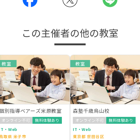
この主催者の他の教室
教室
教室
個別指導ベアーズ米原教室
森塾千歳烏山校
オンライン不可
無料体験あり
オンライン不可
無料体験あり
IT・Web
IT・Web
鳥取県 米子市
東京都 世田谷区