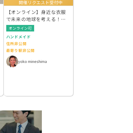
開催リクエスト受付中
【オンライン】身近な衣服
で未来の地球を考える！ク
ルエシカルWS
オンライン可
ハンドメイド
住所非公開
最寄り駅非公開
yoko mineshima