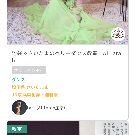
池袋＆さいたまのベリーダンス教室｜Al Tara
b
オンライン不可
ダンス
埼玉県 さいたま市
JR京浜東北線・浦和駅
tae（Al Tarab主宰）
教室