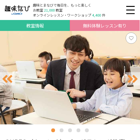
趣味とまなびで毎日を、もっと楽しく
お教室
21,000
教室
オンラインレッスン・ワークショップ
4,400
件
教室情報
無料体験レッスン有り