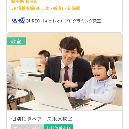
新潟県 新潟市
JR信越本線(直江津～新潟)・新潟駅
QUREO（キュレオ）プログラミング教室
教室
個別指導ベアーズ米原教室
オンライン不可
無料体験あり