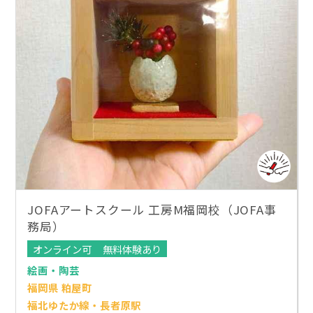
JOFAアートスクール 工房M福岡校（JOFA事
務局）
オンライン可
無料体験あり
絵画・陶芸
福岡県 粕屋町
福北ゆたか線・長者原駅