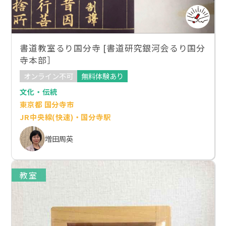
書道教室るり国分寺 [書道研究銀河会るり国分
寺本部］
オンライン不可
無料体験あり
文化・伝統
東京都 国分寺市
JR中央線(快速)・国分寺駅
増田周英
教室