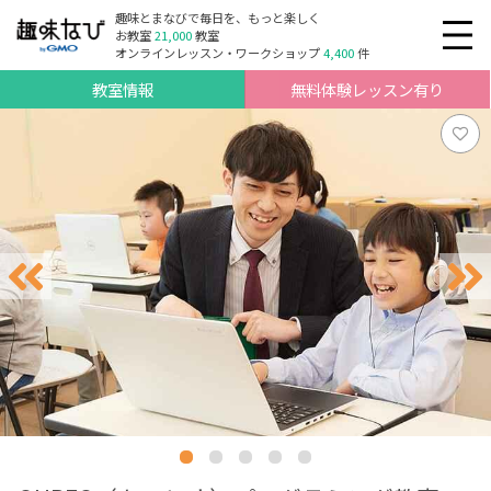
趣味とまなびで毎日を、もっと楽しく
お教室
21,000
教室
オンラインレッスン・ワークショップ
4,400
件
教室情報
無料体験レッスン有り