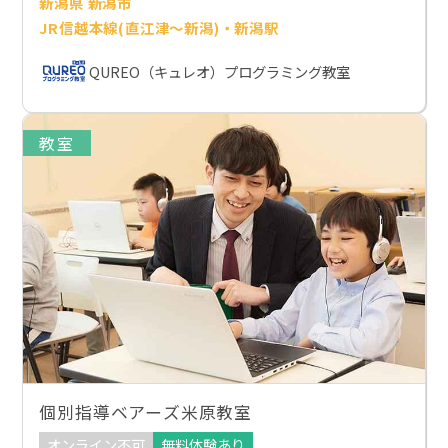
新潟県 新潟市
JR信越本線(直江津～新潟)・新潟駅
QUREO（キュレオ）プログラミング教室
教室
個別指導ベアーズ米原教室
オンライン不可
無料体験あり