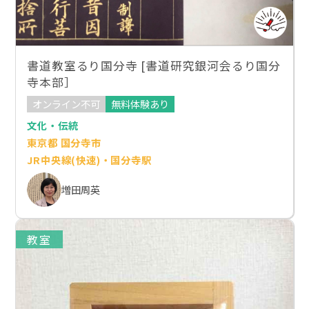
書道教室るり国分寺 [書道研究銀河会るり国分
寺本部］
オンライン不可
無料体験あり
文化・伝統
東京都 国分寺市
JR中央線(快速)・国分寺駅
増田周英
教室