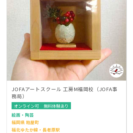
JOFAアートスクール 工房M福岡校（JOFA事
務局）
オンライン可
無料体験あり
絵画・陶芸
福岡県 粕屋町
福北ゆたか線・長者原駅