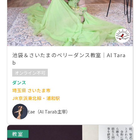
池袋＆さいたまのベリーダンス教室｜Al Tara
b
オンライン不可
ダンス
埼玉県 さいたま市
JR京浜東北線・浦和駅
tae（Al Tarab主宰）
教室