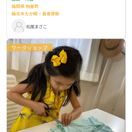
福岡県 粕屋町
福北ゆたか線・長者原駅
松尾まさこ
ワークショップ