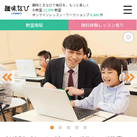
趣味とまなびで毎日を、もっと楽しく
お教室
21,000
教室
オンラインレッスン・ワークショップ
4,400
件
教室情報
無料体験レッスン有り