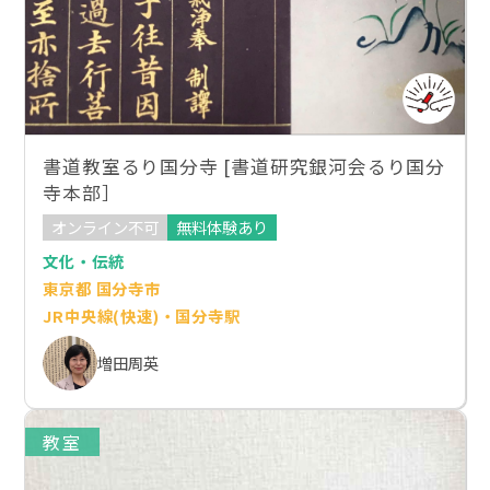
書道教室るり国分寺 [書道研究銀河会るり国分
寺本部］
オンライン不可
無料体験あり
文化・伝統
東京都 国分寺市
JR中央線(快速)・国分寺駅
増田周英
教室