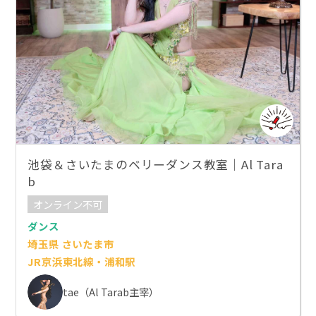
池袋＆さいたまのベリーダンス教室｜Al Tara
b
オンライン不可
ダンス
埼玉県 さいたま市
JR京浜東北線・浦和駅
tae（Al Tarab主宰）