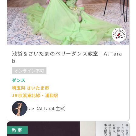
池袋＆さいたまのベリーダンス教室｜Al Tara
b
オンライン不可
ダンス
埼玉県 さいたま市
JR京浜東北線・浦和駅
tae（Al Tarab主宰）
教室