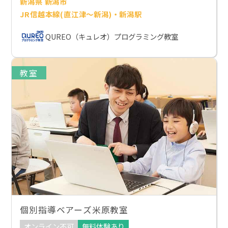
新潟県 新潟市
JR信越本線(直江津～新潟)・新潟駅
QUREO（キュレオ）プログラミング教室
教室
個別指導ベアーズ米原教室
オンライン不可
無料体験あり