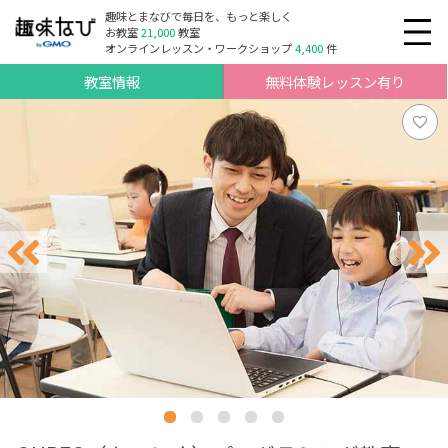
趣味とまなびで毎日を、もっと楽しく
お教室
21,000
教室
オンラインレッスン・ワークショップ
4,400
件
教室情報
無料体験レッスン有り