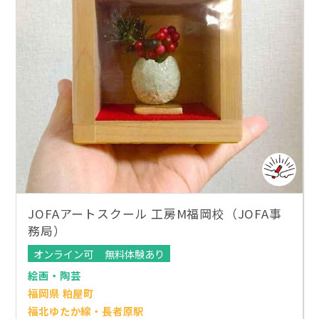
JOFAアートスクール 工房M福岡校（JOFA事
務局）
オンライン可
無料体験あり
絵画・陶芸
福岡県 粕屋町
福北ゆたか線・長者原駅