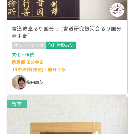
書道教室るり国分寺 [書道研究銀河会るり国分
寺本部］
オンライン不可
無料体験あり
文化・伝統
東京都 国分寺市
JR中央線(快速)・国分寺駅
増田周英
教室