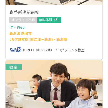
森塾新潟駅前校
オンライン不可
無料体験あり
IT・Web
新潟県 新潟市
JR信越本線(直江津～新潟)・新潟駅
QUREO（キュレオ）プログラミング教室
教室