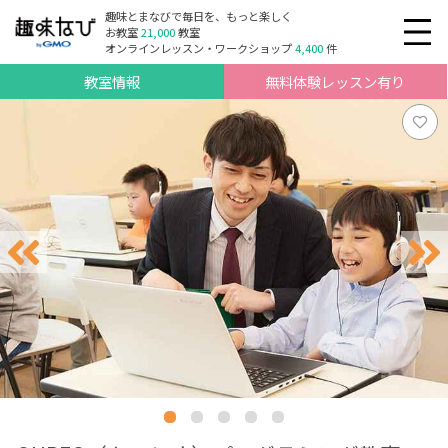
趣味とまなびで毎日を、もっと楽しく
お教室
21,000
教室
オンラインレッスン・ワークショップ
4,400
件
教室情報
無料体験レッスン有り