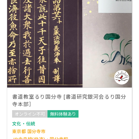
書道教室るり国分寺 [書道研究銀河会るり国分
寺本部］
オンライン不可
無料体験あり
文化・伝統
東京都 国分寺市
JR中央線(快速)・国分寺駅