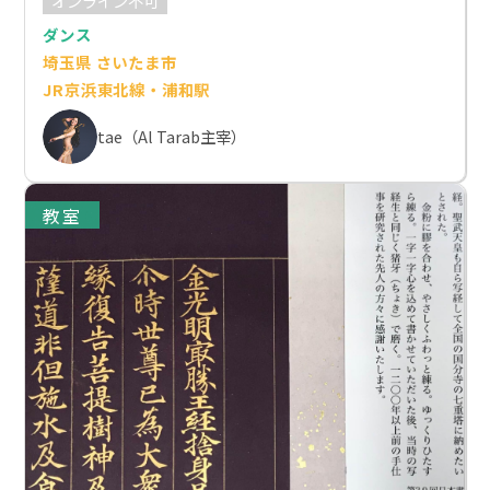
オンライン不可
ダンス
埼玉県 さいたま市
JR京浜東北線・浦和駅
tae（Al Tarab主宰）
教室