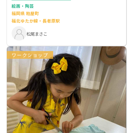
絵画・陶芸
福岡県 粕屋町
福北ゆたか線・長者原駅
松尾まさこ
ワークショップ