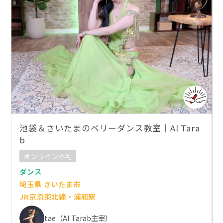
池袋＆さいたまのベリーダンス教室｜Al Tara
b
オンライン不可
ダンス
埼玉県 さいたま市
JR京浜東北線・浦和駅
tae（Al Tarab主宰）