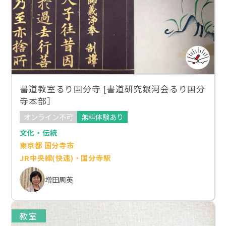
書道教室るり国分寺 [書道研究銀河会るり国分
寺本部］
オンライン不可
無料体験あり
文化・伝統
東京都 国分寺市
JR中央線(快速)・国分寺駅
増田周英
教室