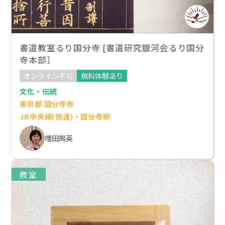
書道教室るり国分寺 [書道研究銀河会るり国分
寺本部］
オンライン不可
無料体験あり
文化・伝統
東京都 国分寺市
JR中央線(快速)・国分寺駅
増田周英
教室