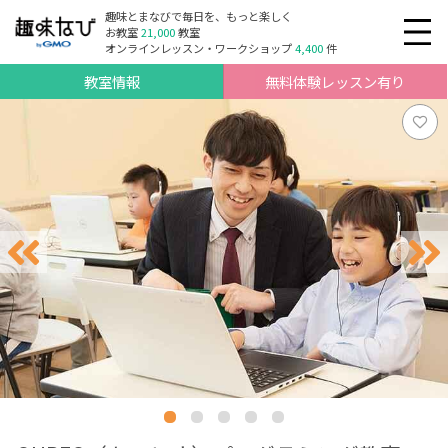
趣味とまなびで毎日を、もっと楽しく
お教室
21,000
教室
オンラインレッスン・ワークショップ
4,400
件
教室情報
無料体験レッスン有り