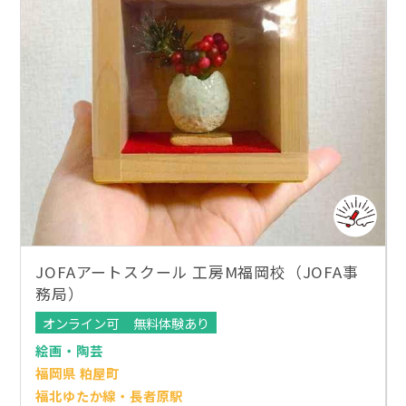
JOFAアートスクール 工房M福岡校（JOFA事
務局）
オンライン可
無料体験あり
絵画・陶芸
福岡県 粕屋町
福北ゆたか線・長者原駅