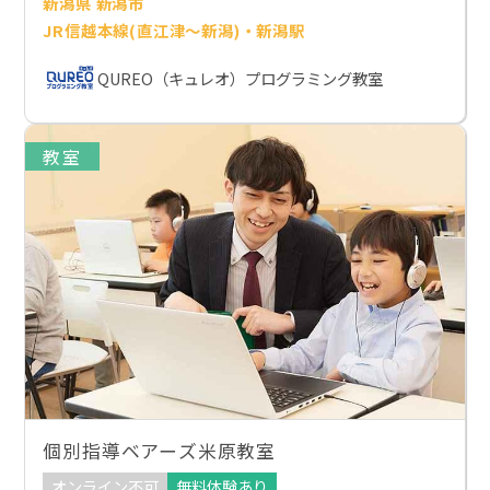
新潟県 新潟市
JR信越本線(直江津～新潟)・新潟駅
QUREO（キュレオ）プログラミング教室
教室
個別指導ベアーズ米原教室
オンライン不可
無料体験あり