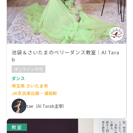
池袋＆さいたまのベリーダンス教室｜Al Tara
b
オンライン不可
ダンス
埼玉県 さいたま市
JR京浜東北線・浦和駅
tae（Al Tarab主宰）
教室