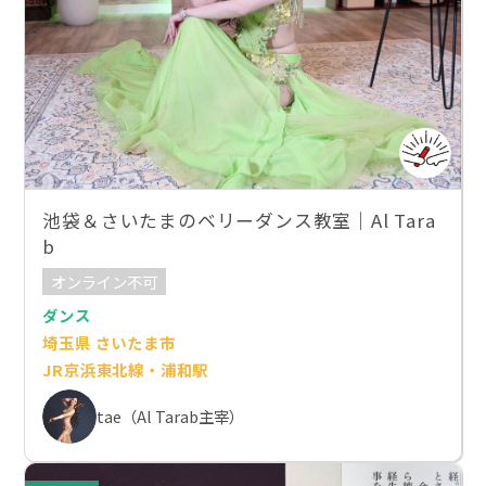
池袋＆さいたまのベリーダンス教室｜Al Tara
b
オンライン不可
ダンス
埼玉県 さいたま市
JR京浜東北線・浦和駅
tae（Al Tarab主宰）