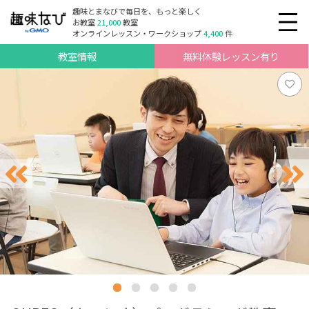
趣味とまなびで毎日を、もっと楽しく
お教室
21,000
教室
オンラインレッスン・ワークショップ
4,400
件
教室情報
無料体験レッスン有り