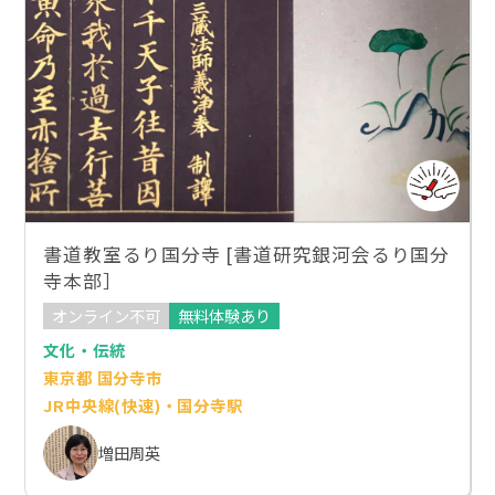
書道教室るり国分寺 [書道研究銀河会るり国分
寺本部］
オンライン不可
無料体験あり
文化・伝統
東京都 国分寺市
JR中央線(快速)・国分寺駅
増田周英