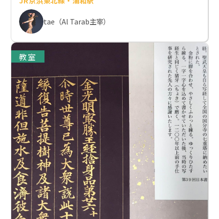
JR京浜東北線・浦和駅
tae（Al Tarab主宰）
教室