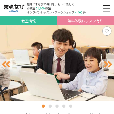
趣味とまなびで毎日を、もっと楽しく
お教室
21,000
教室
オンラインレッスン・ワークショップ
4,400
件
教室情報
無料体験レッスン有り