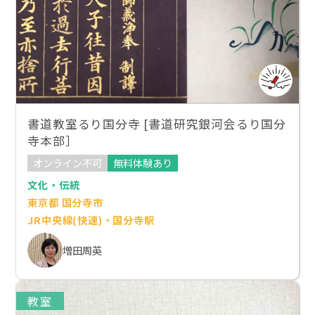
書道教室るり国分寺 [書道研究銀河会るり国分
寺本部］
オンライン不可
無料体験あり
文化・伝統
東京都 国分寺市
JR中央線(快速)・国分寺駅
増田周英
教室