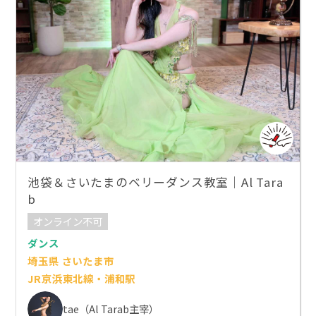
池袋＆さいたまのベリーダンス教室｜Al Tara
b
オンライン不可
ダンス
埼玉県 さいたま市
JR京浜東北線・浦和駅
tae（Al Tarab主宰）