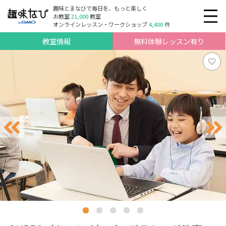
趣味とまなびで毎日を、もっと楽しく
お教室
21,000
教室
オンラインレッスン・ワークショップ
4,400
件
教室情報
無料体験レッスン有り