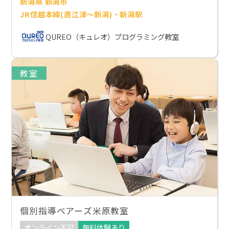
新潟県 新潟市
JR信越本線(直江津～新潟)・新潟駅
QUREO（キュレオ）プログラミング教室
教室
個別指導ベアーズ米原教室
オンライン不可
無料体験あり