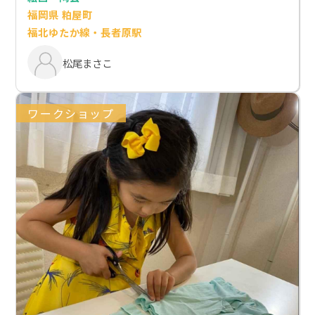
福岡県 粕屋町
福北ゆたか線・長者原駅
松尾まさこ
ワークショップ