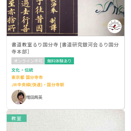
書道教室るり国分寺 [書道研究銀河会るり国分
寺本部］
オンライン不可
無料体験あり
文化・伝統
東京都 国分寺市
JR中央線(快速)・国分寺駅
増田周英
教室