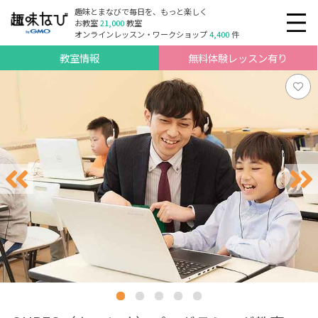
趣味とまなびで毎日を、もっと楽しく
お教室
21,000
教室
オンラインレッスン・ワークショップ
4,400
件
教室情報
無料体験レッスン有り