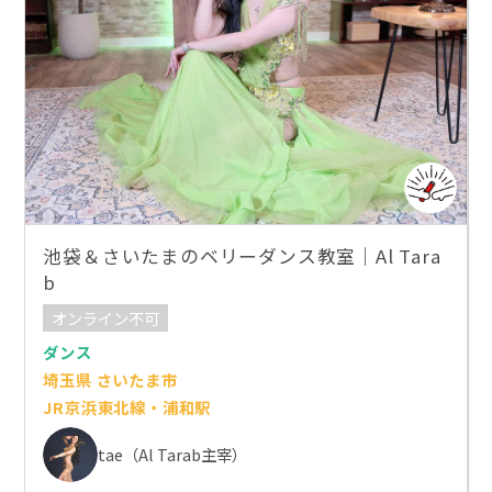
池袋＆さいたまのベリーダンス教室｜Al Tara
b
オンライン不可
ダンス
埼玉県 さいたま市
JR京浜東北線・浦和駅
tae（Al Tarab主宰）