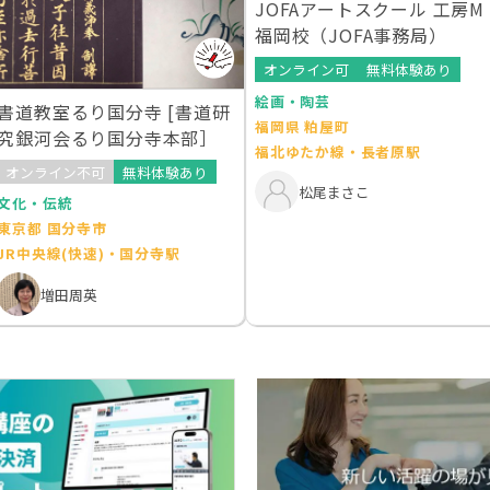
JOFAアートスクール 工房M
福岡校（JOFA事務局）
オンライン可
無料体験あり
絵画・陶芸
書道教室るり国分寺 [書道研
福岡県 粕屋町
究銀河会るり国分寺本部］
福北ゆたか線・長者原駅
オンライン不可
無料体験あり
松尾まさこ
文化・伝統
東京都 国分寺市
JR中央線(快速)・国分寺駅
増田周英