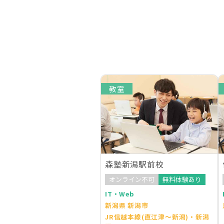
教室
森塾新潟駅前校
オンライン不可
無料体験あり
IT・Web
新潟県 新潟市
JR信越本線(直江津～新潟)・新潟