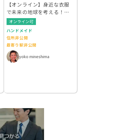
【オンライン】身近な衣服
で未来の地球を考える！ク
ルエシカルWS
オンライン可
ハンドメイド
住所非公開
最寄り駅非公開
yoko mineshima