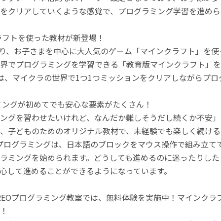
をクリアしていくような感覚で、プログラミング学習を進めら
ラフトを使った教材が新登場！
月より、お子さまを中心に大人気のゲーム「マインクラフト」を
界でプログラミングを学習できる「教育版マインクラフト」を
は、マイクラの世界で1つ1つミッションをクリアしながらプ
ミングが初めてでも安心な要素がたくさん！
ングを習わせたいけれど、なんだか難しそうだし続くか不安」
、子どものためのオリジナル教材で、未経験でも楽しく続ける
のプログラミングは、日本語のブロックをマウス操作で組み立
ラミングを始められます。どうしても進めるのに迷ったりした
心して進めることができるようになっています。
REOプログラミング教室では、無料体験を実施中！マインク
！