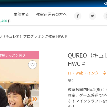
主催する
教室運営者の方へ
4,400
件
EO（キュレオ）プログラミング教室 HWC♯
QUREO（キ
体験レッスン有り
HWC♯
IT・Web・インター
0
教室数国内No.1(※)
教室。ゲーム感覚で学
ぶ！マインクラフトを
中！