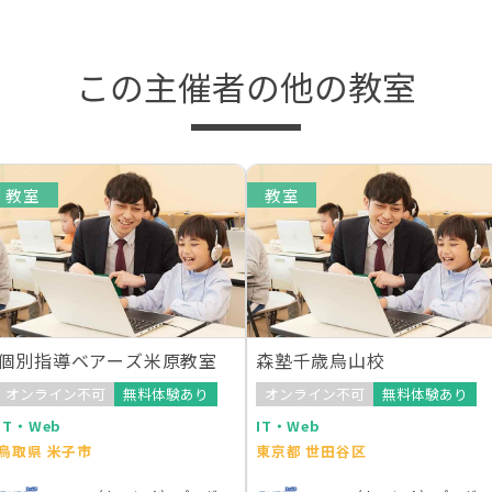
この主催者の他の教室
教室
教室
個別指導ベアーズ米原教室
森塾千歳烏山校
オンライン不可
無料体験あり
オンライン不可
無料体験あり
IT・Web
IT・Web
鳥取県 米子市
東京都 世田谷区