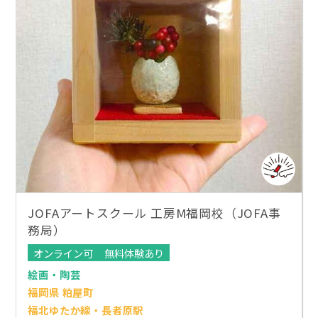
JOFAアートスクール 工房M福岡校（JOFA事
務局）
オンライン可
無料体験あり
絵画・陶芸
福岡県 粕屋町
福北ゆたか線・長者原駅