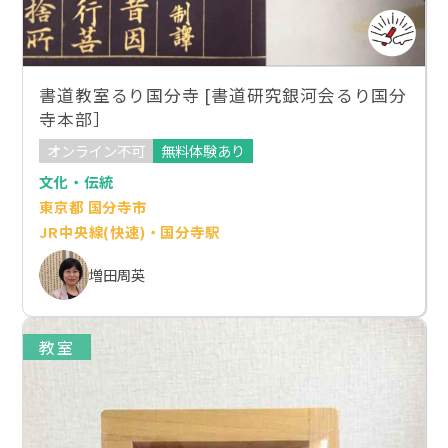
書道教室るり国分寺 [書道研究銀河会るり国分
寺本部］
オンライン不可
無料体験あり
文化・伝統
東京都 国分寺市
JR中央線(快速)・国分寺駅
増田周英
教室