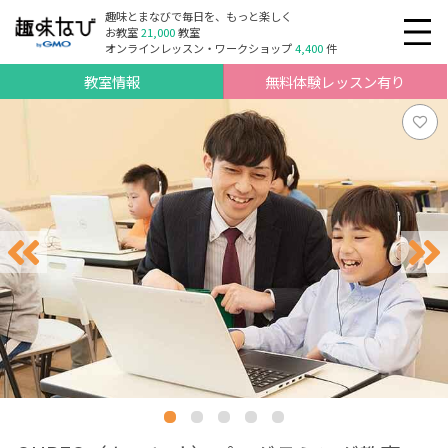
趣味とまなびで毎日を、もっと楽しく
お教室
21,000
教室
オンラインレッスン・ワークショップ
4,400
件
教室情報
無料体験レッスン有り