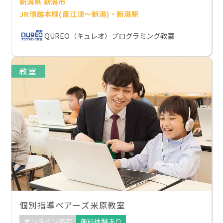
新潟県 新潟市
JR信越本線(直江津～新潟)・新潟駅
QUREO（キュレオ）プログラミング教室
教室
個別指導ベアーズ米原教室
オンライン不可
無料体験あり