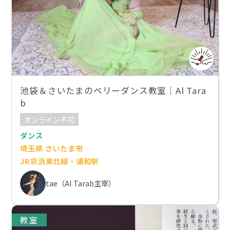
池袋＆さいたまのベリーダンス教室｜Al Tara
b
オンライン不可
ダンス
埼玉県 さいたま市
JR京浜東北線・浦和駅
tae（Al Tarab主宰）
教室