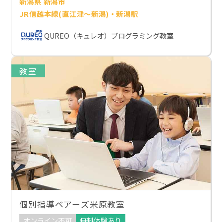
新潟県 新潟市
JR信越本線(直江津～新潟)・新潟駅
QUREO（キュレオ）プログラミング教室
教室
個別指導ベアーズ米原教室
オンライン不可
無料体験あり