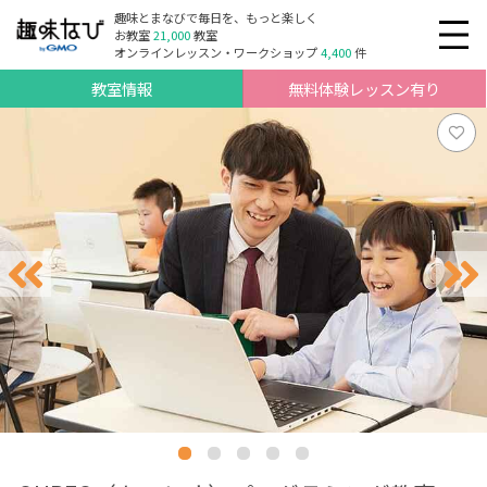
趣味とまなびで毎日を、もっと楽しく
お教室
21,000
教室
オンラインレッスン・ワークショップ
4,400
件
教室情報
無料体験レッスン有り