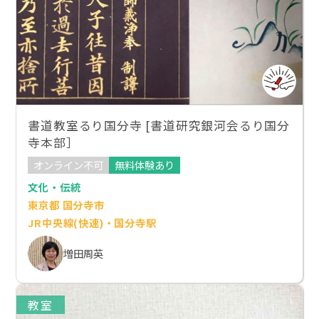
書道教室るり国分寺 [書道研究銀河会るり国分
寺本部］
オンライン不可
無料体験あり
文化・伝統
東京都 国分寺市
JR中央線(快速)・国分寺駅
増田周英
教室