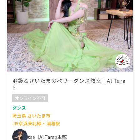
池袋＆さいたまのベリーダンス教室｜Al Tara
b
オンライン不可
ダンス
埼玉県 さいたま市
JR京浜東北線・浦和駅
tae（Al Tarab主宰）