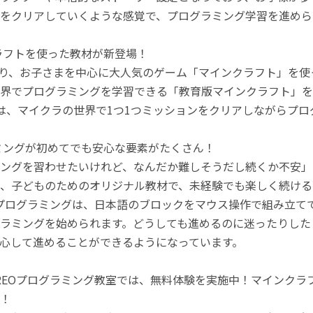
をクリアしていくような感覚で、プログラミング学習を進めら
ラフトを使った教材が新登場！
月より、お子さまを中心に大人気のゲーム「マインクラフト」を
界でプログラミングを学習できる「教育版マインクラフト」を
は、マイクラの世界で1つ1つミッションをクリアしながらプ
ミングが初めてでも安心な要素がたくさん！
ングを習わせたいけれど、なんだか難しそうだし続くか不安」
、子どものためのオリジナル教材で、未経験でも楽しく続ける
のプログラミングは、日本語のブロックをマウス操作で組み立
ラミングを始められます。どうしても進めるのに迷ったりした
心して進めることができるようになっています。
REOプログラミング教室では、無料体験を実施中！マインク
！