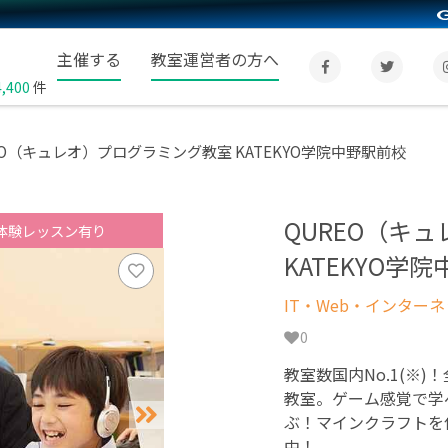
主催する
教室運営者の方へ
4,400
件
EO（キュレオ）プログラミング教室 KATEKYO学院中野駅前校
QUREO（キ
体験レッスン有り
KATEKYO学
IT・Web・インター
0
教室数国内No.1(※)
教室。ゲーム感覚で学
ぶ！マインクラフトを
中！