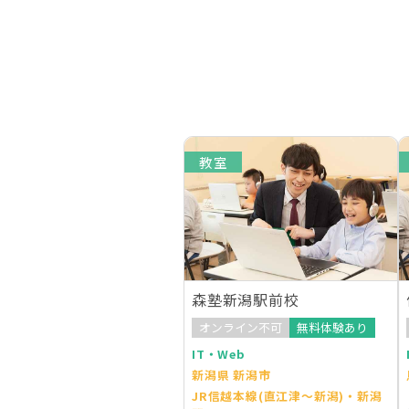
教室
森塾新潟駅前校
オンライン不可
無料体験あり
IT・Web
新潟県 新潟市
JR信越本線(直江津～新潟)・新潟