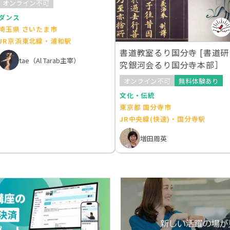
オンライン不可
ダンス
埼玉県 さいたま市
JR京浜東北線・浦和駅
書道教室るり国分寺 [書道研
tae（Al Tarab主宰）
究銀河会るり国分寺本部］
オンライン不可
無料体験あり
文化・伝統
東京都 国分寺市
JR中央線(快速)・国分寺駅
増田周英