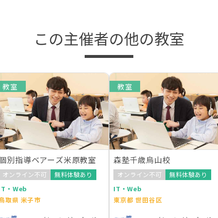
この主催者の他の教室
教室
教室
個別指導ベアーズ米原教室
森塾千歳烏山校
オンライン不可
無料体験あり
オンライン不可
無料体験あり
IT・Web
IT・Web
鳥取県 米子市
東京都 世田谷区