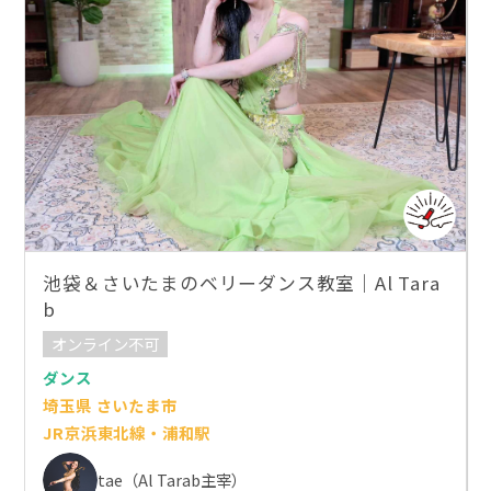
池袋＆さいたまのベリーダンス教室｜Al Tara
b
オンライン不可
ダンス
埼玉県 さいたま市
JR京浜東北線・浦和駅
tae（Al Tarab主宰）