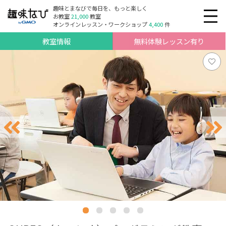
趣味とまなびで毎日を、もっと楽しく
お教室
21,000
教室
オンラインレッスン・ワークショップ
4,400
件
教室情報
無料体験レッスン有り