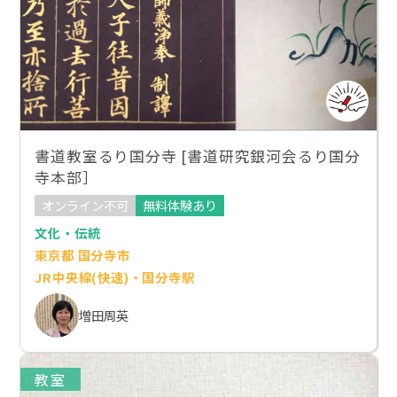
書道教室るり国分寺 [書道研究銀河会るり国分
寺本部］
オンライン不可
無料体験あり
文化・伝統
東京都 国分寺市
JR中央線(快速)・国分寺駅
増田周英
教室