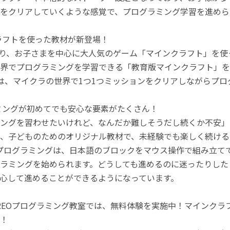
をクリアしていくような感覚で、プログラミング学習を進めら
ラフトを使った教材が新登場！
月より、お子さまを中心に大人気のゲーム「マインクラフト」を
界でプログラミングを学習できる「教育版マインクラフト」を
は、マイクラの世界で1つ1つミッションをクリアしながらプ
ミングが初めてでも安心な要素がたくさん！
ングを習わせたいけれど、なんだか難しそうだし続くか不安」
、子どものためのオリジナル教材で、未経験でも楽しく続ける
のプログラミングは、日本語のブロックをマウス操作で組み立
ラミングを始められます。どうしても進めるのに迷ったりした
心して進めることができるようになっています。
REOプログラミング教室では、無料体験を実施中！マインク
！