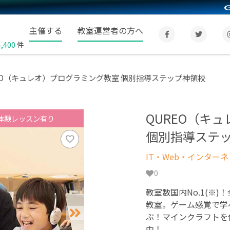
主催する
教室運営者の方へ
4,400
件
EO（キュレオ）プログラミング教室 個別指導ステップ神領校
QUREO（キ
体験レッスン有り
個別指導ステ
IT・Web・インター
0
教室数国内No.1(※)
教室。ゲーム感覚で学
ぶ！マインクラフトを
中！