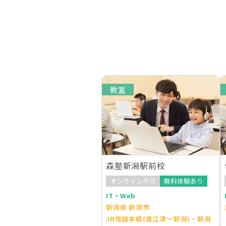
教室
森塾新潟駅前校
オンライン不可
無料体験あり
IT・Web
新潟県 新潟市
JR信越本線(直江津～新潟)・新潟