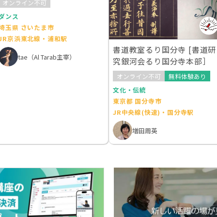
オンライン不可
ダンス
埼玉県 さいたま市
JR京浜東北線・浦和駅
書道教室るり国分寺 [書道研
tae（Al Tarab主宰）
究銀河会るり国分寺本部］
オンライン不可
無料体験あり
文化・伝統
東京都 国分寺市
JR中央線(快速)・国分寺駅
増田周英