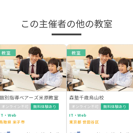
この主催者の他の教室
教室
教室
個別指導ベアーズ米原教室
森塾千歳烏山校
オンライン不可
無料体験あり
オンライン不可
無料体験あり
IT・Web
IT・Web
鳥取県 米子市
東京都 世田谷区