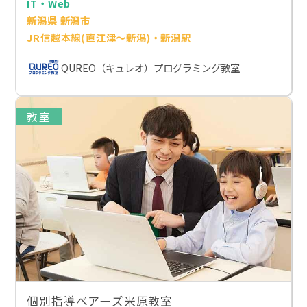
IT・Web
新潟県 新潟市
JR信越本線(直江津～新潟)・新潟駅
QUREO（キュレオ）プログラミング教室
教室
個別指導ベアーズ米原教室