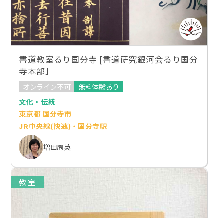
書道教室るり国分寺 [書道研究銀河会るり国分
寺本部］
オンライン不可
無料体験あり
文化・伝統
東京都 国分寺市
JR中央線(快速)・国分寺駅
増田周英
教室