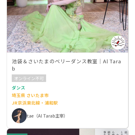
池袋＆さいたまのベリーダンス教室｜Al Tara
b
オンライン不可
ダンス
埼玉県 さいたま市
JR京浜東北線・浦和駅
tae（Al Tarab主宰）