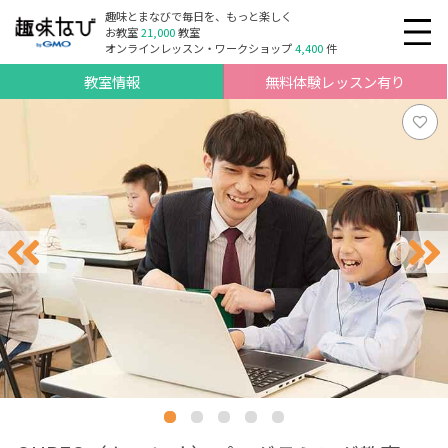
趣味とまなびで毎日を、もっと楽しく
お教室
21,000
教室
オンラインレッスン・ワークショップ
4,400
件
教室情報
無料体験レッスン有り