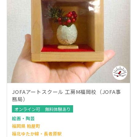
JOFAアートスクール 工房M福岡校（JOFA事
務局）
オンライン可
無料体験あり
絵画・陶芸
福岡県 粕屋町
福北ゆたか線・長者原駅