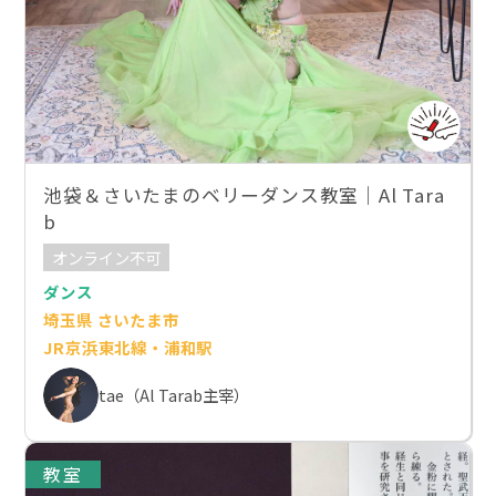
池袋＆さいたまのベリーダンス教室｜Al Tara
b
オンライン不可
ダンス
埼玉県 さいたま市
JR京浜東北線・浦和駅
tae（Al Tarab主宰）
教室