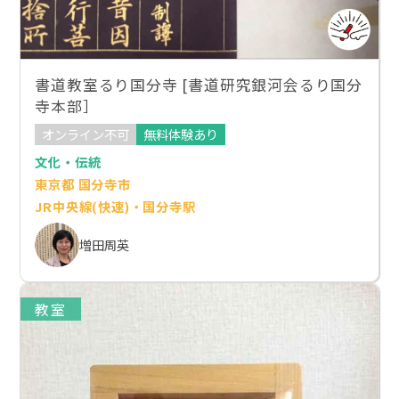
書道教室るり国分寺 [書道研究銀河会るり国分
寺本部］
オンライン不可
無料体験あり
文化・伝統
東京都 国分寺市
JR中央線(快速)・国分寺駅
増田周英
教室