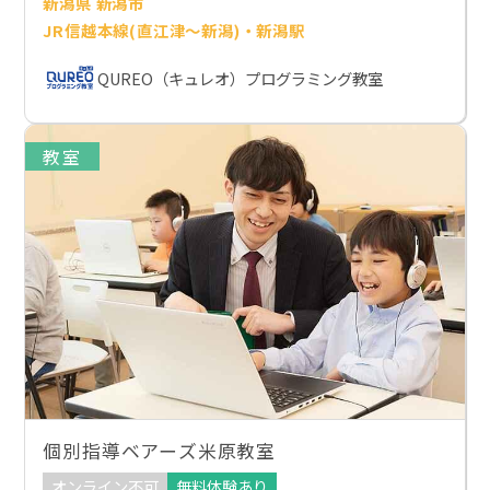
新潟県 新潟市
JR信越本線(直江津～新潟)・新潟駅
QUREO（キュレオ）プログラミング教室
教室
個別指導ベアーズ米原教室
オンライン不可
無料体験あり