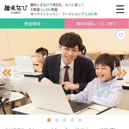
趣味とまなびで毎日を、もっと楽しく
お教室
21,000
教室
オンラインレッスン・ワークショップ
4,400
件
教室情報
無料体験レッスン有り