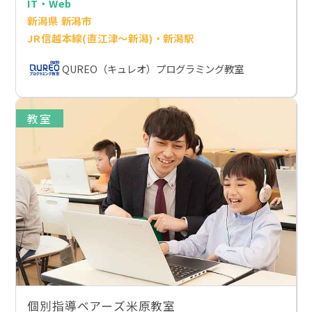
IT・Web
新潟県 新潟市
JR信越本線(直江津～新潟)・新潟駅
QUREO（キュレオ）プログラミング教室
教室
個別指導ベアーズ米原教室