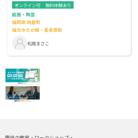
オンライン可
無料体験あり
絵画・陶芸
福岡県 粕屋町
福北ゆたか線・長者原駅
松尾まさこ
趣味の教室・ワークショップ・