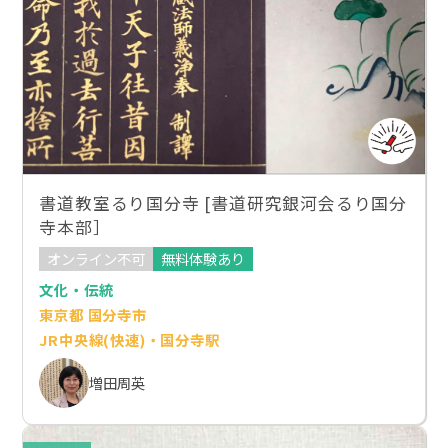
書道教室るり国分寺 [書道研究銀河会るり国分
寺本部］
オンライン不可
無料体験あり
文化・伝統
東京都 国分寺市
JR中央線(快速)・国分寺駅
増田周英