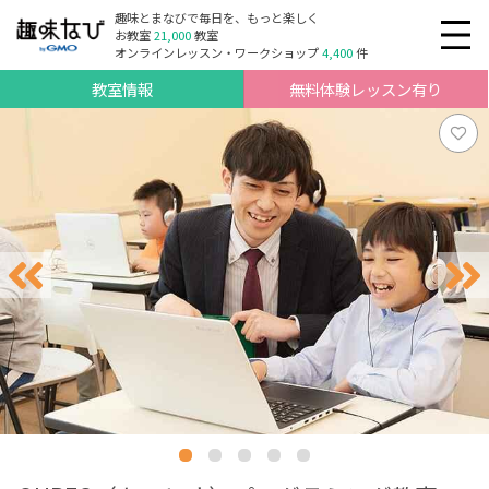
趣味とまなびで毎日を、もっと楽しく
お教室
21,000
教室
オンラインレッスン・ワークショップ
4,400
件
教室情報
無料体験レッスン有り