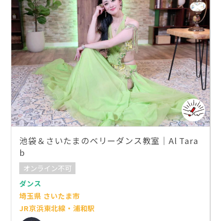
池袋＆さいたまのベリーダンス教室｜Al Tara
b
オンライン不可
ダンス
埼玉県 さいたま市
JR京浜東北線・浦和駅