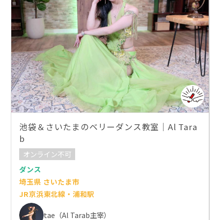
池袋＆さいたまのベリーダンス教室｜Al Tara
b
オンライン不可
ダンス
埼玉県 さいたま市
JR京浜東北線・浦和駅
tae（Al Tarab主宰）