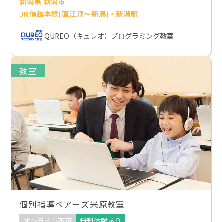
新潟県 新潟市
JR信越本線(直江津～新潟)・新潟駅
QUREO（キュレオ）プログラミング教室
教室
個別指導ベアーズ米原教室
オンライン不可
無料体験あり