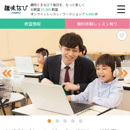
趣味とまなびで毎日を、もっと楽しく
お教室
21,000
教室
オンラインレッスン・ワークショップ
4,400
件
教室情報
無料体験レッスン有り