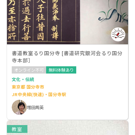
書道教室るり国分寺 [書道研究銀河会るり国分
寺本部］
オンライン不可
無料体験あり
文化・伝統
東京都 国分寺市
JR中央線(快速)・国分寺駅
増田周英
教室