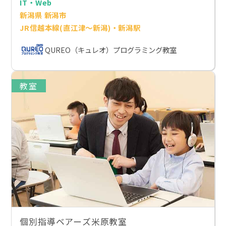
IT・Web
新潟県 新潟市
JR信越本線(直江津～新潟)・新潟駅
QUREO（キュレオ）プログラミング教室
教室
個別指導ベアーズ米原教室