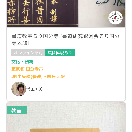
書道教室るり国分寺 [書道研究銀河会るり国分
寺本部］
オンライン不可
無料体験あり
文化・伝統
東京都 国分寺市
JR中央線(快速)・国分寺駅
増田周英
教室