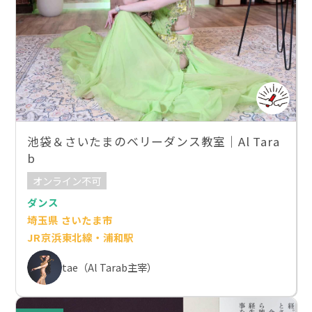
池袋＆さいたまのベリーダンス教室｜Al Tara
b
オンライン不可
ダンス
埼玉県 さいたま市
JR京浜東北線・浦和駅
tae（Al Tarab主宰）