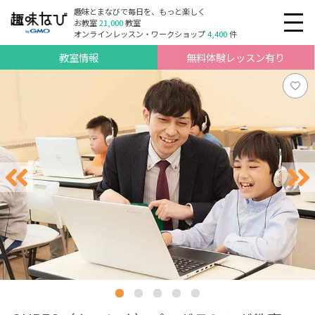
趣味とまなびで毎日を、もっと楽しく
お教室
21,000
教室
オンラインレッスン・ワークショップ
4,400
件
教室情報
無料体験レッスン有り