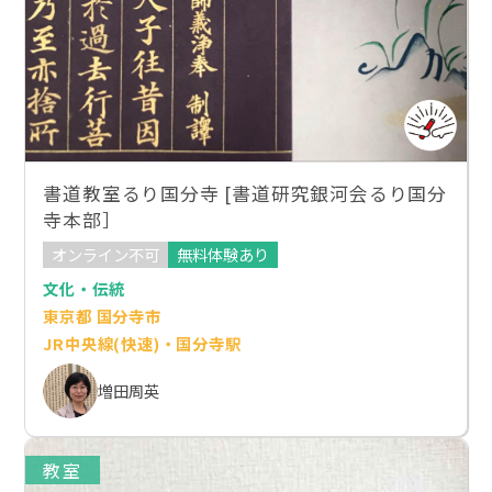
書道教室るり国分寺 [書道研究銀河会るり国分
寺本部］
オンライン不可
無料体験あり
文化・伝統
東京都 国分寺市
JR中央線(快速)・国分寺駅
増田周英
教室