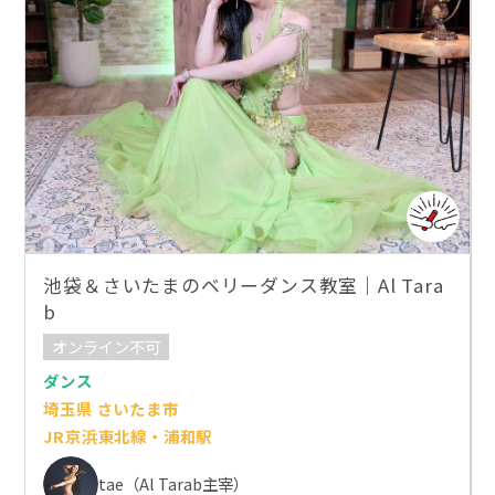
池袋＆さいたまのベリーダンス教室｜Al Tara
b
オンライン不可
ダンス
埼玉県 さいたま市
JR京浜東北線・浦和駅
tae（Al Tarab主宰）