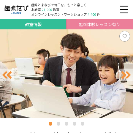
趣味とまなびで毎日を、もっと楽しく
お教室
21,000
教室
オンラインレッスン・ワークショップ
4,400
件
教室情報
無料体験レッスン有り