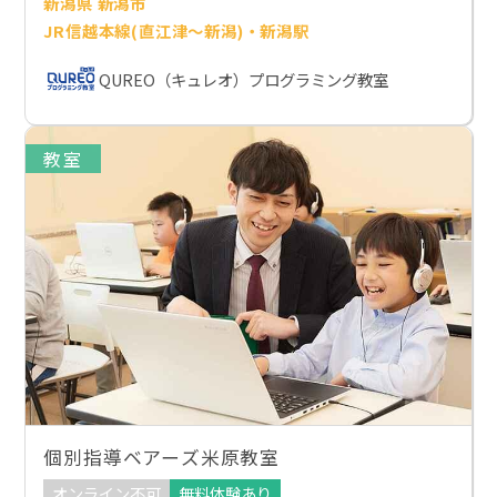
新潟県 新潟市
JR信越本線(直江津～新潟)・新潟駅
QUREO（キュレオ）プログラミング教室
教室
個別指導ベアーズ米原教室
オンライン不可
無料体験あり