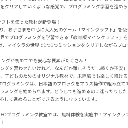
をクリアしていくような感覚で、プログラミング学習を進めら
ラフトを使った教材が新登場！
月より、お子さまを中心に大人気のゲーム「マインクラフト」を
界でプログラミングを学習できる「教育版マインクラフト」を
は、マイクラの世界で1つ1つミッションをクリアしながらプ
ミングが初めてでも安心な要素がたくさん！
ングを習わせたいけれど、なんだか難しそうだし続くか不安」
、子どものためのオリジナル教材で、未経験でも楽しく続ける
のプログラミングは、日本語のブロックをマウス操作で組み立
ラミングを始められます。どうしても進めるのに迷ったりした
心して進めることができるようになっています。
REOプログラミング教室では、無料体験を実施中！マインク
！