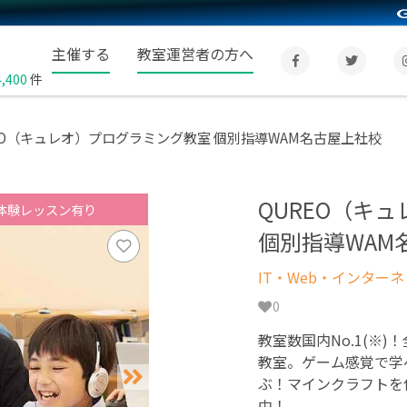
主催する
教室運営者の方へ
4,400
件
EO（キュレオ）プログラミング教室 個別指導WAM名古屋上社校
QUREO（キ
体験レッスン有り
個別指導WAM
IT・Web・インター
0
教室数国内No.1(※)
教室。ゲーム感覚で学
ぶ！マインクラフトを
中！