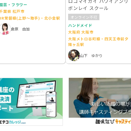
ロコマイカイ ハワイアンリ
園芸・フラワー
ボンレイ スクール
千葉県 松戸市
オンライン不可
JR常磐線(上野～取手)・北小金駅
ハンドメイド
倉原 由加
大阪府 大阪市
大阪メトロ谷町線・四天王寺前夕
陽ヶ丘駅
山下 ゆかり