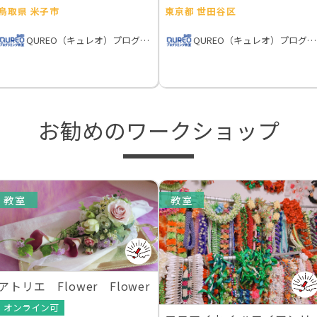
鳥取県 米子市
東京都 世田谷区
QUREO（キュレオ）プログラミング教室
QUREO（キュレオ）プログラミング教室
お勧めのワークショップ
教室
教室
アトリエ Flower Flower
オンライン可