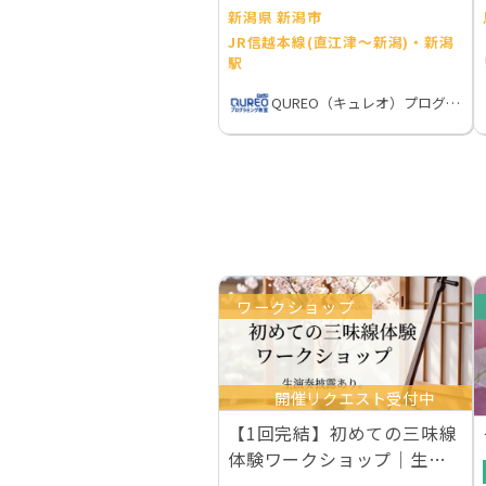
新潟県 新潟市
JR信越本線(直江津～新潟)・新潟
駅
QUREO（キュレオ）プログラミング教室
ワークショップ
開催リクエスト受付中
【1回完結】初めての三味線
体験ワークショップ｜生演
奏付き