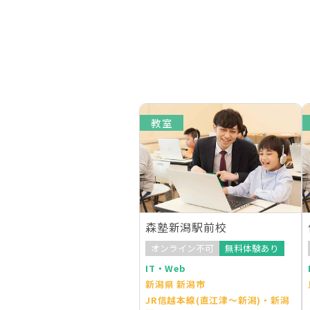
教室
森塾新潟駅前校
オンライン不可
無料体験あり
IT・Web
新潟県 新潟市
JR信越本線(直江津～新潟)・新潟