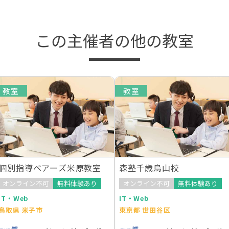
この主催者の他の教室
教室
教室
個別指導ベアーズ米原教室
森塾千歳烏山校
オンライン不可
無料体験あり
オンライン不可
無料体験あり
IT・Web
IT・Web
鳥取県 米子市
東京都 世田谷区