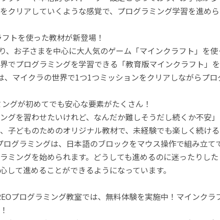
をクリアしていくような感覚で、プログラミング学習を進めら
ラフトを使った教材が新登場！
月より、お子さまを中心に大人気のゲーム「マインクラフト」を
界でプログラミングを学習できる「教育版マインクラフト」を
は、マイクラの世界で1つ1つミッションをクリアしながらプ
ミングが初めてでも安心な要素がたくさん！
ングを習わせたいけれど、なんだか難しそうだし続くか不安」
、子どものためのオリジナル教材で、未経験でも楽しく続ける
のプログラミングは、日本語のブロックをマウス操作で組み立
ラミングを始められます。どうしても進めるのに迷ったりした
心して進めることができるようになっています。
REOプログラミング教室では、無料体験を実施中！マインク
！