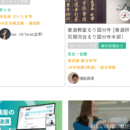
オンライン不可
ダンス
埼玉県 さいたま市
JR京浜東北線・浦和駅
書道教室るり国分寺 [書道研
tae（Al Tarab主宰）
究銀河会るり国分寺本部］
オンライン不可
無料体験あり
文化・伝統
東京都 国分寺市
JR中央線(快速)・国分寺駅
増田周英