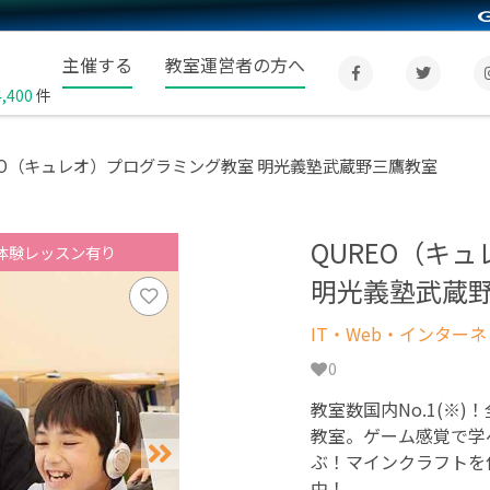
主催する
教室運営者の方へ
4,400
件
EO（キュレオ）プログラミング教室 明光義塾武蔵野三鷹教室
QUREO（キ
体験レッスン有り
明光義塾武蔵
IT・Web・インター
0
教室数国内No.1(※)
教室。ゲーム感覚で学
ぶ！マインクラフトを
中！