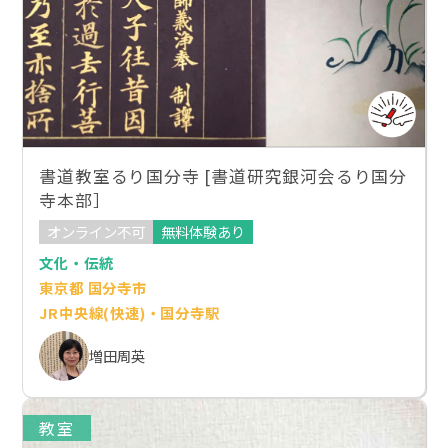
書道教室るり国分寺 [書道研究銀河会るり国分
寺本部］
オンライン不可
無料体験あり
文化・伝統
東京都 国分寺市
JR中央線(快速)・国分寺駅
増田周英
教室