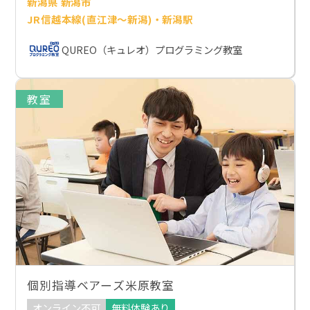
新潟県 新潟市
JR信越本線(直江津～新潟)・新潟駅
QUREO（キュレオ）プログラミング教室
教室
個別指導ベアーズ米原教室
オンライン不可
無料体験あり