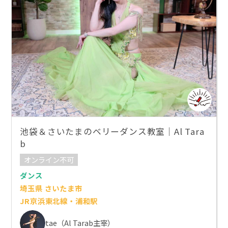
池袋＆さいたまのベリーダンス教室｜Al Tara
b
オンライン不可
ダンス
埼玉県 さいたま市
JR京浜東北線・浦和駅
tae（Al Tarab主宰）