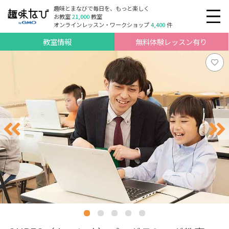
趣味とまなびで毎日を、もっと楽しく
お教室
21,000
教室
オンラインレッスン・ワークショップ
4,400
件
教室情報
無料体験レッスン有り