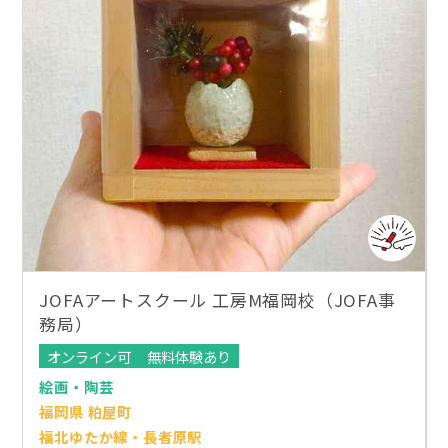
JOFAアートスクール 工房M福岡校（JOFA事
務局）
オンライン可
無料体験あり
絵画・陶芸
福岡県 粕屋町
福北ゆたか線・長者原駅