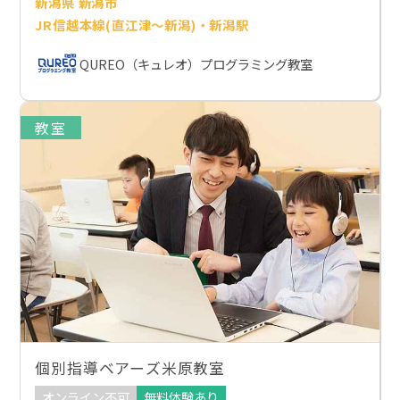
新潟県 新潟市
JR信越本線(直江津～新潟)・新潟駅
QUREO（キュレオ）プログラミング教室
教室
個別指導ベアーズ米原教室
オンライン不可
無料体験あり