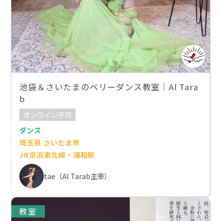
池袋＆さいたまのベリーダンス教室｜Al Tara
b
オンライン不可
ダンス
埼玉県 さいたま市
JR京浜東北線・浦和駅
tae（Al Tarab主宰）
教室