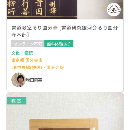
書道教室るり国分寺 [書道研究銀河会るり国分
寺本部］
オンライン不可
無料体験あり
文化・伝統
東京都 国分寺市
JR中央線(快速)・国分寺駅
増田周英
教室