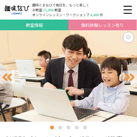
趣味とまなびで毎日を、もっと楽しく
お教室
21,000
教室
オンラインレッスン・ワークショップ
4,400
件
教室情報
無料体験レッスン有り