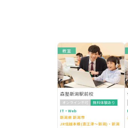
教室
森塾新潟駅前校
オンライン不可
無料体験あり
IT・Web
新潟県 新潟市
JR信越本線(直江津～新潟)・新潟