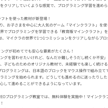
をクリアしていくような感覚で、プログラミング学習を進めら
ラフトを使った教材が新登場！
月より、お子さまを中心に大人気のゲーム「マインクラフト」を
界でプログラミングを学習できる「教育版マインクラフト」を
は、マイクラの世界で1つ1つミッションをクリアしながらプ
ミングが初めてでも安心な要素がたくさん！
ングを習わせたいけれど、なんだか難しそうだし続くか不安」
、子どものためのオリジナル教材で、未経験でも楽しく続ける
のプログラミングは、日本語のブロックをマウス操作で組み立
ラミングを始められます。どうしても進めるのに迷ったりした
心して進めることができるようになっています。
REOプログラミング教室では、無料体験を実施中！マインク
！