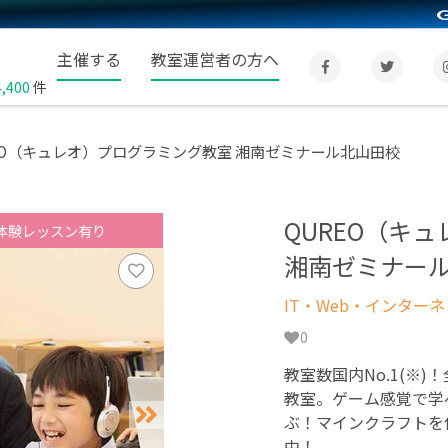
主催する
教室運営者の方へ
4,400
件
EO（キュレオ）プログラミング教室 湘南ゼミナール北山田校
QUREO（キ
体験レッスン有り
湘南ゼミナー
IT・Web・インター
0
教室数国内No.1(※)
教室。ゲーム感覚で学
ぶ！マインクラフトを
中！