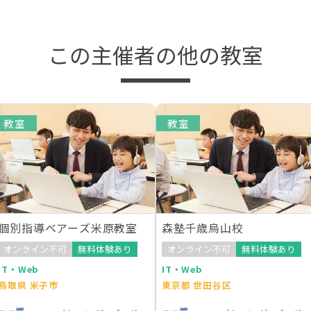
この主催者の他の教室
教室
教室
個別指導ベアーズ米原教室
森塾千歳烏山校
オンライン不可
無料体験あり
オンライン不可
無料体験あり
IT・Web
IT・Web
鳥取県 米子市
東京都 世田谷区