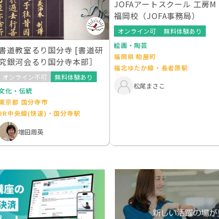
JOFAアートスクール 工房M
福岡校（JOFA事務局）
オンライン可
無料体験あり
絵画・陶芸
書道教室るり国分寺 [書道研
福岡県 粕屋町
究銀河会るり国分寺本部］
福北ゆたか線・長者原駅
オンライン不可
無料体験あり
松尾まさこ
文化・伝統
東京都 国分寺市
JR中央線(快速)・国分寺駅
増田周英