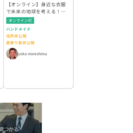
【オンライン】身近な衣服
で未来の地球を考える！ク
ルエシカルWS
オンライン可
ハンドメイド
住所非公開
最寄り駅非公開
yoko mineshima