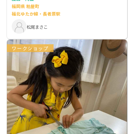
福岡県 粕屋町
福北ゆたか線・長者原駅
松尾まさこ
ワークショップ