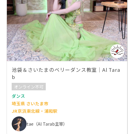
池袋＆さいたまのベリーダンス教室｜Al Tara
b
オンライン不可
ダンス
埼玉県 さいたま市
JR京浜東北線・浦和駅
tae（Al Tarab主宰）