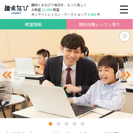
趣味とまなびで毎日を、もっと楽しく
お教室
21,000
教室
オンラインレッスン・ワークショップ
4,400
件
教室情報
無料体験レッスン有り