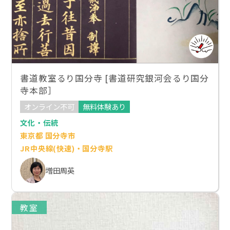
書道教室るり国分寺 [書道研究銀河会るり国分
寺本部］
オンライン不可
無料体験あり
文化・伝統
東京都 国分寺市
JR中央線(快速)・国分寺駅
増田周英
教室