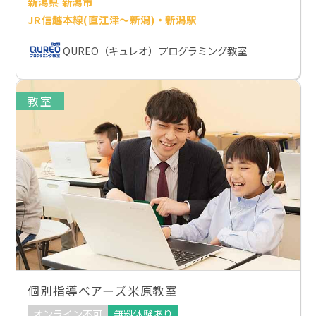
新潟県 新潟市
JR信越本線(直江津～新潟)・新潟駅
QUREO（キュレオ）プログラミング教室
教室
個別指導ベアーズ米原教室
オンライン不可
無料体験あり