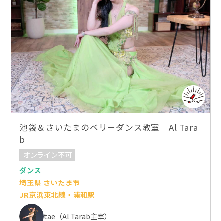
池袋＆さいたまのベリーダンス教室｜Al Tara
b
オンライン不可
ダンス
埼玉県 さいたま市
JR京浜東北線・浦和駅
tae（Al Tarab主宰）