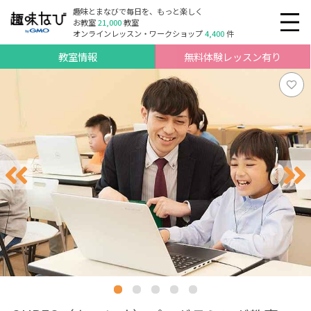
趣味とまなびで毎日を、もっと楽しく
お教室
21,000
教室
オンラインレッスン・ワークショップ
4,400
件
教室情報
無料体験レッスン有り