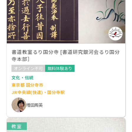
書道教室るり国分寺 [書道研究銀河会るり国分
寺本部］
オンライン不可
無料体験あり
文化・伝統
東京都 国分寺市
JR中央線(快速)・国分寺駅
増田周英
教室