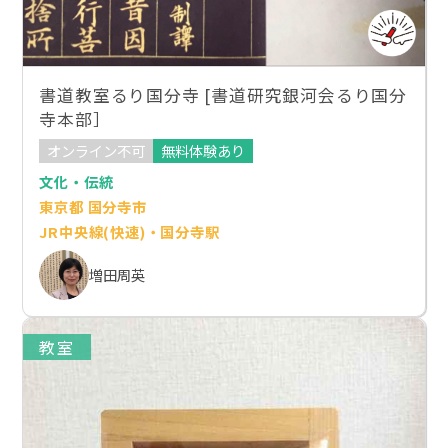
書道教室るり国分寺 [書道研究銀河会るり国分
寺本部］
オンライン不可
無料体験あり
文化・伝統
東京都 国分寺市
JR中央線(快速)・国分寺駅
増田周英
教室