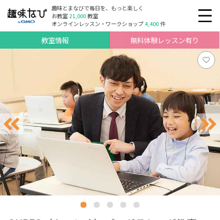
趣味とまなびで毎日を、もっと楽しく
お教室
21,000
教室
オンラインレッスン・ワークショップ
4,400
件
教室情報
無料体験レッスン有り