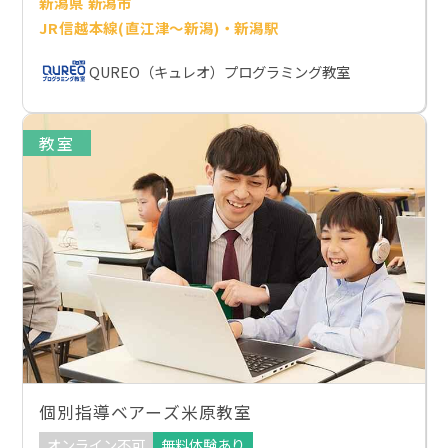
新潟県 新潟市
JR信越本線(直江津～新潟)・新潟駅
QUREO（キュレオ）プログラミング教室
教室
個別指導ベアーズ米原教室
オンライン不可
無料体験あり