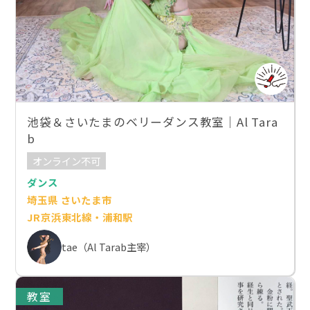
池袋＆さいたまのベリーダンス教室｜Al Tara
b
オンライン不可
ダンス
埼玉県 さいたま市
JR京浜東北線・浦和駅
tae（Al Tarab主宰）
教室