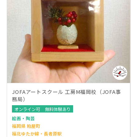
JOFAアートスクール 工房M福岡校（JOFA事
務局）
オンライン可
無料体験あり
絵画・陶芸
福岡県 粕屋町
福北ゆたか線・長者原駅