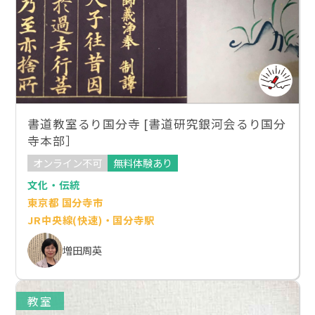
書道教室るり国分寺 [書道研究銀河会るり国分
寺本部］
オンライン不可
無料体験あり
文化・伝統
東京都 国分寺市
JR中央線(快速)・国分寺駅
増田周英
教室