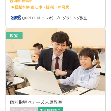
新潟県 新潟市
JR信越本線(直江津～新潟)・新潟駅
QUREO（キュレオ）プログラミング教室
教室
個別指導ベアーズ米原教室
オンライン不可
無料体験あり