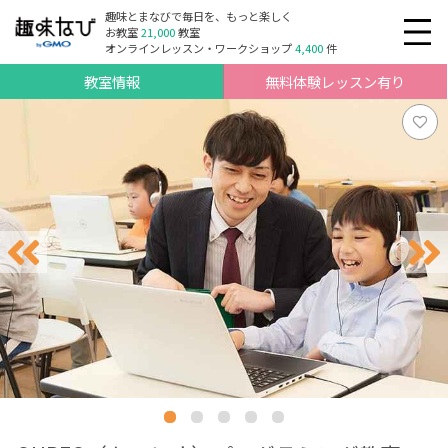
趣味とまなびで毎日を、もっと楽しく
お教室
21,000
教室
オンラインレッスン・ワークショップ
4,400
件
教室情報
無料体験レッスン有り