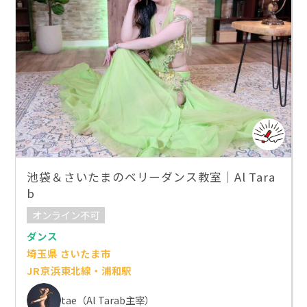
池袋＆さいたまのベリーダンス教室｜Al Tara
b
オンライン不可
ダンス
埼玉県 さいたま市
JR京浜東北線・浦和駅
tae（Al Tarab主宰）