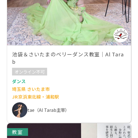
池袋＆さいたまのベリーダンス教室｜Al Tara
b
オンライン不可
ダンス
埼玉県 さいたま市
JR京浜東北線・浦和駅
tae（Al Tarab主宰）
教室