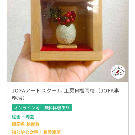
JOFAアートスクール 工房M福岡校（JOFA事
務局）
オンライン可
無料体験あり
絵画・陶芸
福岡県 粕屋町
福北ゆたか線・長者原駅