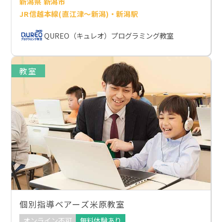
新潟県 新潟市
JR信越本線(直江津～新潟)・新潟駅
QUREO（キュレオ）プログラミング教室
教室
個別指導ベアーズ米原教室
オンライン不可
無料体験あり