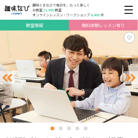
趣味とまなびで毎日を、もっと楽しく
お教室
21,000
教室
オンラインレッスン・ワークショップ
4,400
件
教室情報
無料体験レッスン有り