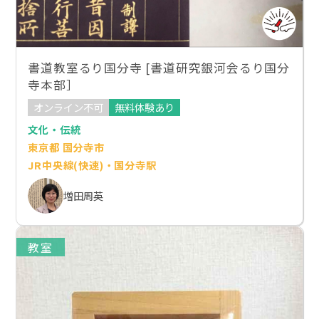
書道教室るり国分寺 [書道研究銀河会るり国分
寺本部］
オンライン不可
無料体験あり
文化・伝統
東京都 国分寺市
JR中央線(快速)・国分寺駅
増田周英
教室