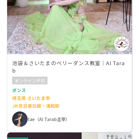
池袋＆さいたまのベリーダンス教室｜Al Tara
b
オンライン不可
ダンス
埼玉県 さいたま市
JR京浜東北線・浦和駅
tae（Al Tarab主宰）