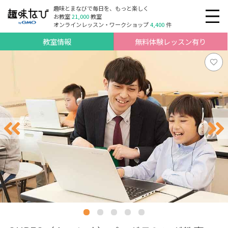
趣味とまなびで毎日を、もっと楽しく
お教室
21,000
教室
オンラインレッスン・ワークショップ
4,400
件
教室情報
無料体験レッスン有り