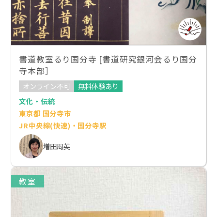
書道教室るり国分寺 [書道研究銀河会るり国分
寺本部］
オンライン不可
無料体験あり
文化・伝統
東京都 国分寺市
JR中央線(快速)・国分寺駅
増田周英
教室