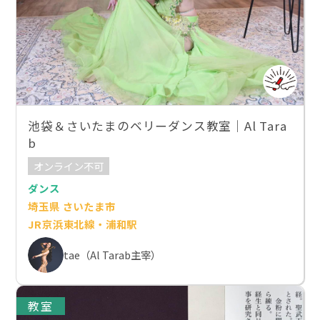
池袋＆さいたまのベリーダンス教室｜Al Tara
b
オンライン不可
ダンス
埼玉県 さいたま市
JR京浜東北線・浦和駅
tae（Al Tarab主宰）
教室