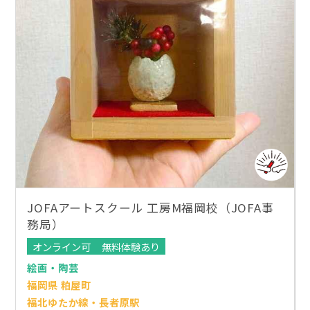
JOFAアートスクール 工房M福岡校（JOFA事
務局）
オンライン可
無料体験あり
絵画・陶芸
福岡県 粕屋町
福北ゆたか線・長者原駅