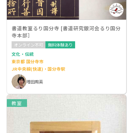
書道教室るり国分寺 [書道研究銀河会るり国分
寺本部］
オンライン不可
無料体験あり
文化・伝統
東京都 国分寺市
JR中央線(快速)・国分寺駅
増田周英
教室