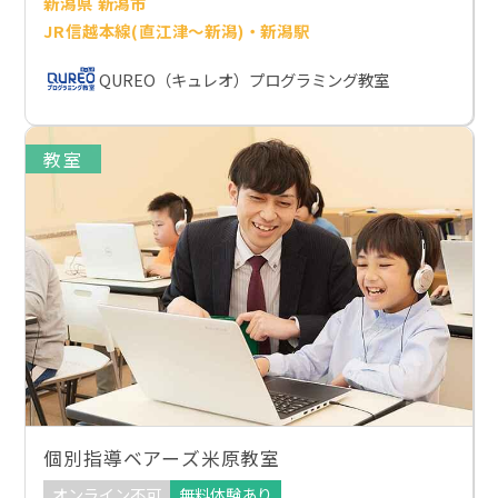
新潟県 新潟市
JR信越本線(直江津～新潟)・新潟駅
QUREO（キュレオ）プログラミング教室
教室
個別指導ベアーズ米原教室
オンライン不可
無料体験あり