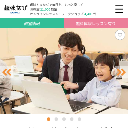
趣味とまなびで毎日を、もっと楽しく
お教室
21,000
教室
オンラインレッスン・ワークショップ
4,400
件
教室情報
無料体験レッスン有り