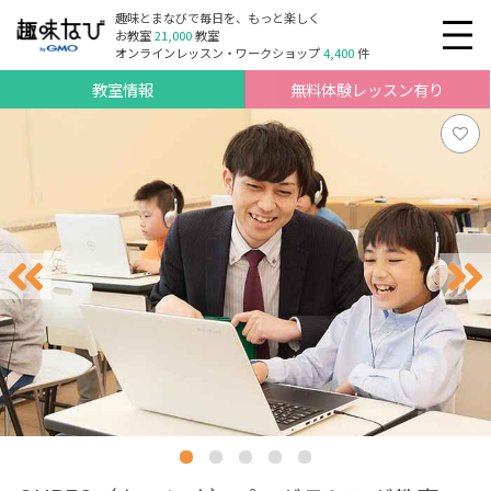
趣味とまなびで毎日を、もっと楽しく
お教室
21,000
教室
オンラインレッスン・ワークショップ
4,400
件
教室情報
無料体験レッスン有り