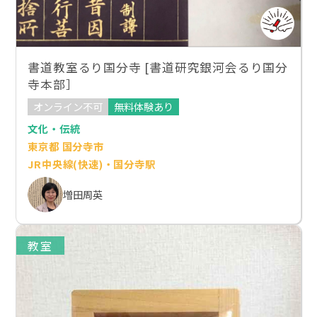
書道教室るり国分寺 [書道研究銀河会るり国分
寺本部］
オンライン不可
無料体験あり
文化・伝統
東京都 国分寺市
JR中央線(快速)・国分寺駅
増田周英
教室