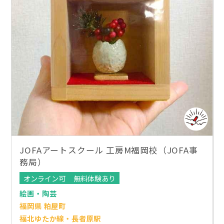
JOFAアートスクール 工房M福岡校（JOFA事
務局）
オンライン可
無料体験あり
絵画・陶芸
福岡県 粕屋町
福北ゆたか線・長者原駅