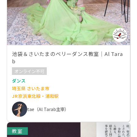
池袋＆さいたまのベリーダンス教室｜Al Tara
b
オンライン不可
ダンス
埼玉県 さいたま市
JR京浜東北線・浦和駅
tae（Al Tarab主宰）
教室