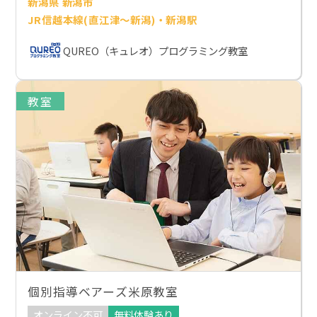
新潟県 新潟市
JR信越本線(直江津～新潟)・新潟駅
QUREO（キュレオ）プログラミング教室
教室
個別指導ベアーズ米原教室
オンライン不可
無料体験あり