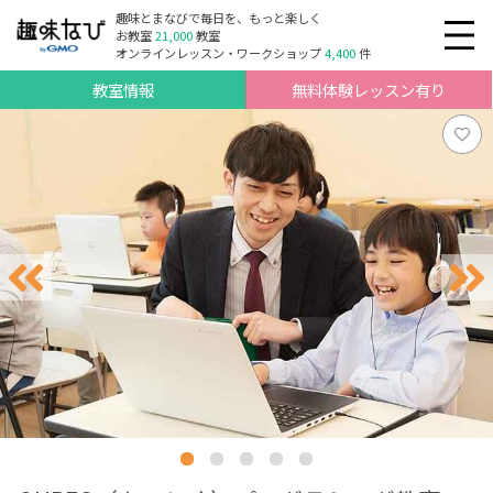
趣味とまなびで毎日を、もっと楽しく
お教室
21,000
教室
オンラインレッスン・ワークショップ
4,400
件
教室情報
無料体験レッスン有り