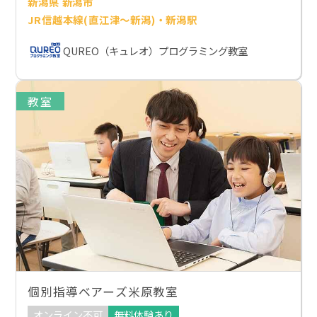
新潟県 新潟市
JR信越本線(直江津～新潟)・新潟駅
QUREO（キュレオ）プログラミング教室
教室
個別指導ベアーズ米原教室
オンライン不可
無料体験あり