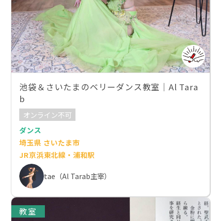
池袋＆さいたまのベリーダンス教室｜Al Tara
b
オンライン不可
ダンス
埼玉県 さいたま市
JR京浜東北線・浦和駅
tae（Al Tarab主宰）
教室