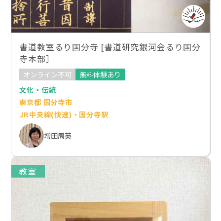
書道教室るり国分寺 [書道研究銀河会るり国分
寺本部］
オンライン不可
無料体験あり
文化・伝統
東京都 国分寺市
JR中央線(快速)・国分寺駅
増田周英
教室