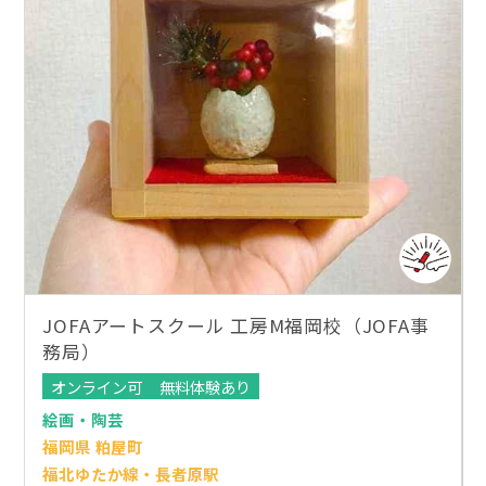
JOFAアートスクール 工房M福岡校（JOFA事
務局）
オンライン可
無料体験あり
絵画・陶芸
福岡県 粕屋町
福北ゆたか線・長者原駅