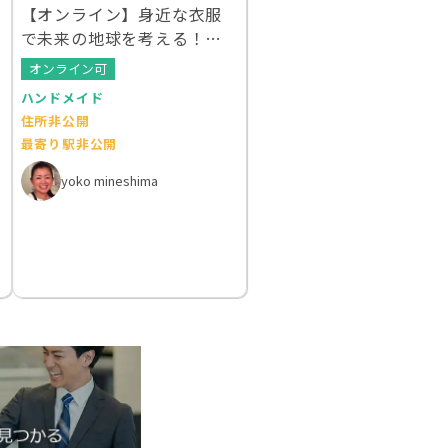
【オンライン】身近な衣服
で未来の地球を考える！ク
ルエシカルWS
オンライン可
ハンドメイド
住所非公開
最寄り駅非公開
yoko mineshima