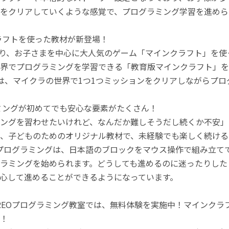
をクリアしていくような感覚で、プログラミング学習を進めら
ラフトを使った教材が新登場！
月より、お子さまを中心に大人気のゲーム「マインクラフト」を
界でプログラミングを学習できる「教育版マインクラフト」を
は、マイクラの世界で1つ1つミッションをクリアしながらプ
ミングが初めてでも安心な要素がたくさん！
ングを習わせたいけれど、なんだか難しそうだし続くか不安」
、子どものためのオリジナル教材で、未経験でも楽しく続ける
のプログラミングは、日本語のブロックをマウス操作で組み立
ラミングを始められます。どうしても進めるのに迷ったりした
心して進めることができるようになっています。
REOプログラミング教室では、無料体験を実施中！マインク
！