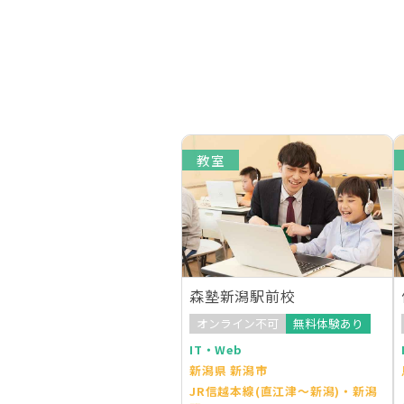
教室
森塾新潟駅前校
オンライン不可
無料体験あり
IT・Web
新潟県 新潟市
JR信越本線(直江津～新潟)・新潟