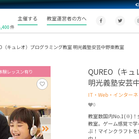
主催する
教室運営者の方へ
4,400
件
EO（キュレオ）プログラミング教室 明光義塾安芸中野東教室
QUREO（キ
体験レッスン有り
明光義塾安芸
IT・Web・インター
0
教室数国内No.1(※)
教室。ゲーム感覚で学
ぶ！マインクラフトを
中！