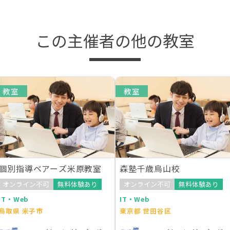
この主催者の他の教室
教室
教室
個別指導ベアーズ米原教室
森塾千歳烏山校
オンライン不可
無料体験あり
オンライン不可
無料体験あり
IT・Web
IT・Web
鳥取県 米子市
東京都 世田谷区