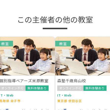
この主催者の他の教室
教室
教室
個別指導ベアーズ米原教室
森塾千歳烏山校
オンライン不可
無料体験あり
オンライン不可
無料体験あり
IT・Web
IT・Web
鳥取県 米子市
東京都 世田谷区