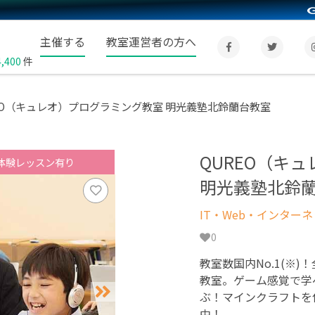
主催する
教室運営者の方へ
4,400
件
EO（キュレオ）プログラミング教室 明光義塾北鈴蘭台教室
QUREO（キ
体験レッスン有り
明光義塾北鈴
IT・Web・インター
0
教室数国内No.1(※)
教室。ゲーム感覚で学
ぶ！マインクラフトを
中！