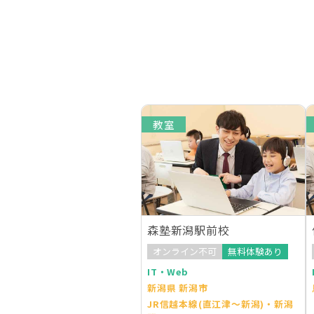
教室
森塾新潟駅前校
オンライン不可
無料体験あり
IT・Web
新潟県 新潟市
JR信越本線(直江津～新潟)・新潟