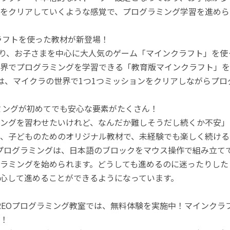
をクリアしていくような感覚で、プログラミング学習を進めら
ラフトを使った教材が新登場！
月より、お子さまを中心に大人気のゲーム「マインクラフト」を
界でプログラミングを学習できる「教育版マインクラフト」を
は、マイクラの世界で1つ1つミッションをクリアしながらプ
ミングが初めてでも安心な要素がたくさん！
ングを習わせたいけれど、なんだか難しそうだし続くか不安」
、子どものためのオリジナル教材で、未経験でも楽しく続ける
のプログラミングは、日本語のブロックをマウス操作で組み立
ラミングを始められます。どうしても進めるのに迷ったりした
心して進めることができるようになっています。
REOプログラミング教室では、無料体験を実施中！マインク
！