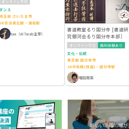
オンライン不可
ダンス
埼玉県 さいたま市
JR京浜東北線・浦和駅
書道教室るり国分寺 [書道研
tae（Al Tarab主宰）
究銀河会るり国分寺本部］
オンライン不可
無料体験あり
文化・伝統
東京都 国分寺市
JR中央線(快速)・国分寺駅
増田周英