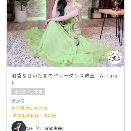
池袋＆さいたまのベリーダンス教室｜Al Tara
b
オンライン不可
ダンス
埼玉県 さいたま市
JR京浜東北線・浦和駅
tae（Al Tarab主宰）