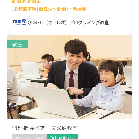
新潟県 新潟市
JR信越本線(直江津～新潟)・新潟駅
QUREO（キュレオ）プログラミング教室
教室
個別指導ベアーズ米原教室
オンライン不可
無料体験あり