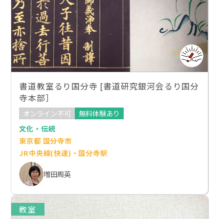
書道教室るり国分寺 [書道研究銀河会るり国分
寺本部］
オンライン不可
無料体験あり
文化・伝統
東京都 国分寺市
JR中央線(快速)・国分寺駅
増田周英
教室