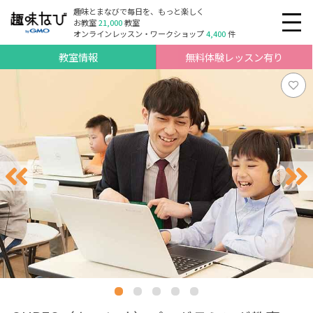
趣味とまなびで毎日を、もっと楽しく
お教室
21,000
教室
オンラインレッスン・ワークショップ
4,400
件
教室情報
無料体験レッスン有り