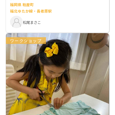
福岡県 粕屋町
福北ゆたか線・長者原駅
松尾まさこ
ワークショップ