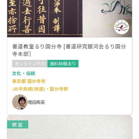
書道教室るり国分寺 [書道研究銀河会るり国分
寺本部］
オンライン不可
無料体験あり
文化・伝統
東京都 国分寺市
JR中央線(快速)・国分寺駅
増田周英
教室