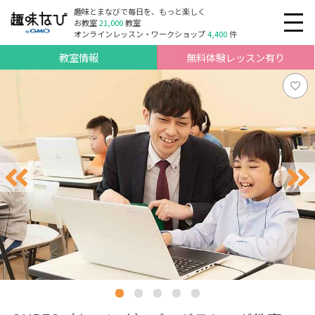
趣味とまなびで毎日を、もっと楽しく
お教室
21,000
教室
オンラインレッスン・ワークショップ
4,400
件
教室情報
無料体験レッスン有り