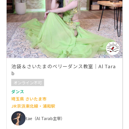
池袋＆さいたまのベリーダンス教室｜Al Tara
b
オンライン不可
ダンス
埼玉県 さいたま市
JR京浜東北線・浦和駅
tae（Al Tarab主宰）