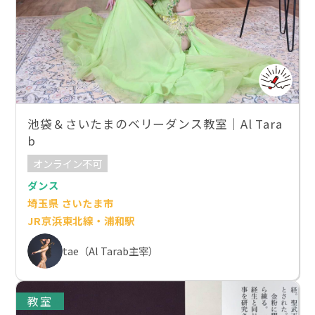
池袋＆さいたまのベリーダンス教室｜Al Tara
b
オンライン不可
ダンス
埼玉県 さいたま市
JR京浜東北線・浦和駅
tae（Al Tarab主宰）
教室