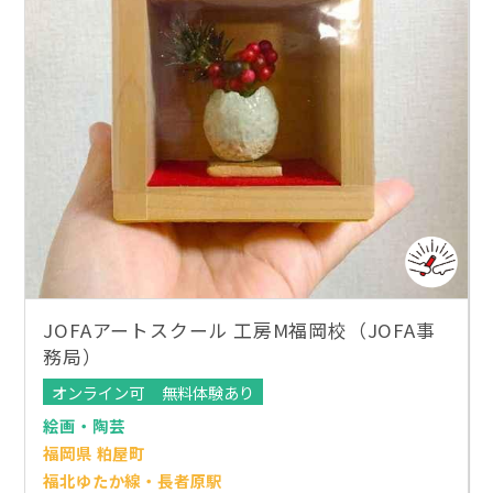
JOFAアートスクール 工房M福岡校（JOFA事
務局）
オンライン可
無料体験あり
絵画・陶芸
福岡県 粕屋町
福北ゆたか線・長者原駅