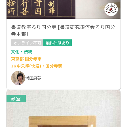
書道教室るり国分寺 [書道研究銀河会るり国分
寺本部］
オンライン不可
無料体験あり
文化・伝統
東京都 国分寺市
JR中央線(快速)・国分寺駅
増田周英
教室