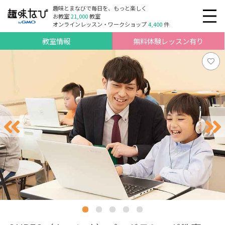
趣味とまなびで毎日を、もっと楽しく
お教室
21,000
教室
オンラインレッスン・ワークショップ
4,400
件
教室情報
無料体験レッスン有り