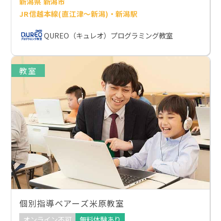
新潟県 新潟市
JR信越本線(直江津～新潟)・新潟駅
QUREO（キュレオ）プログラミング教室
教室
個別指導ベアーズ米原教室
オンライン不可
無料体験あり